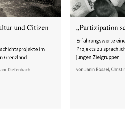
ltur und Citizen
„Partizipation schaf
Erfahrungswerte eines Cit
Projekts zu sprachlicher Vi
schichtsprojekte im
jungen Zielgruppen
n Grenzland
von Janin Rössel, Christine Mö
ham-Diefenbach