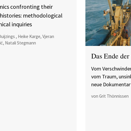
ics confronting their
 histories: methodological
ical inquiries
uijzings , Heike Karge, Vjeran
ić, Natali Stegmann
Das Ende der 
Vom Verschwinden
vom Traum, unsink
neue Dokumentarf
von Grit Thönnissen