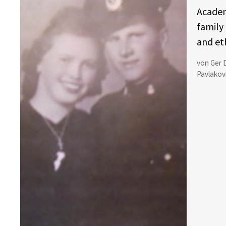
Academ
family
and eth
von Ger D
Pavlakov