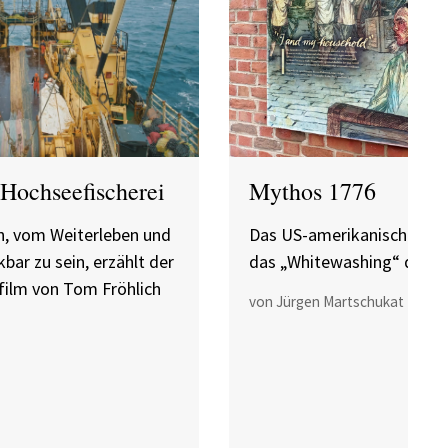
Hochseefischerei
Mythos 1776
, vom Weiterleben und
Das US-amerikanische Ver
bar zu sein, erzählt der
das „Whitewashing“ der G
ilm von Tom Fröhlich
von Jürgen Martschukat