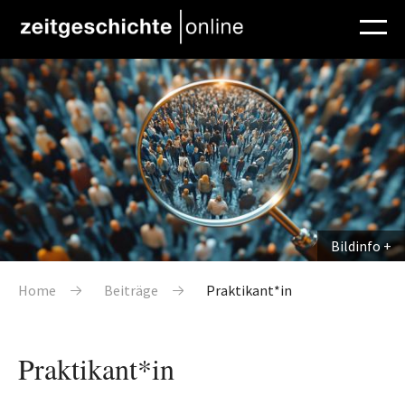
Direkt zum Inhalt
Bildinfo
Pfadnavigation
Home
Beiträge
Praktikant*in
Praktikant*in