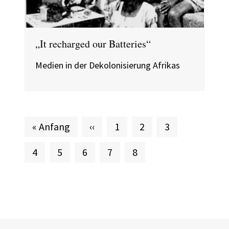
„It recharged our Batteries“
Medien in der Dekolonisierung Afrikas
Erste Seite
Vorherige Seite
Seite
Seite
Seite
« Anfang
‹‹
1
2
3
Seite
Seite
Seite
Seite
Aktuelle Seite
4
5
6
7
8