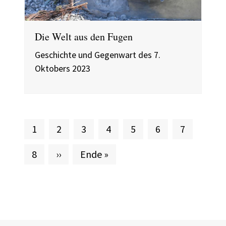
Die Welt aus den Fugen
Geschichte und Gegenwart des 7.
Oktobers 2023
Aktuelle Seite
Seite
Seite
Seite
Seite
Seite
Seite
1
2
3
4
5
6
7
Seite
Nächste Seite
Letzte Seite
8
››
Ende »