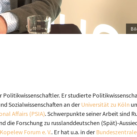
Bil
er Politikwissenschaftler. Er studierte Politikwissensc
und Sozialwissenschaften an der
Universität zu Köln
un
onal Affairs (PSIA)
. Schwerpunkte seiner Arbeit sind R
d die Forschung zu russlanddeutschen (Spät)-Aussiedle
Kopelew Forum e. V.
. Er hat u.a. in der
Bundeszentrale 