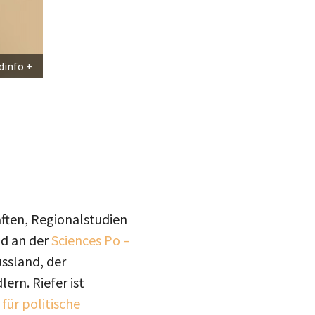
dinfo
haften, Regionalstudien
d an der
Sciences Po –
ussland, der
rn. Riefer ist
für politische