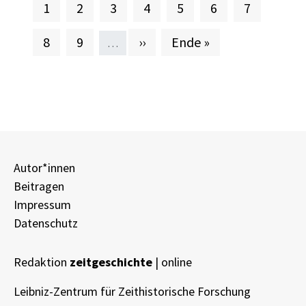
Aktuelle Seite
Seite
Seite
Seite
Seite
Seite
Seite
1
2
3
4
5
6
7
Seite
Seite
Nächste Seite
Letzte Seite
8
9
››
Ende »
…
Autor*innen
Beitragen
Impressum
Datenschutz
Redaktion
zeitgeschichte
| online
Leibniz-Zentrum für Zeithistorische Forschung