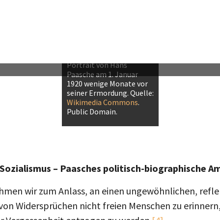
Portrait von Hans
Paasche am 1. Januar
1920 wenige Monate vor
seiner Ermordung. Quelle:
Wikimedia Commons
.
Public Domain.
Sozialismus – Paasches politisch-biographische A
hmen wir zum Anlass, an einen ungewöhnlichen, reflek
, von Widersprüchen nicht freien Menschen zu erinner