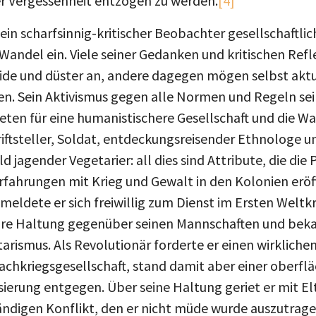
der Vergessenheit entzogen zu werden.
[4]
ein scharfsinnig-kritischer Beobachter gesellschaftlich
 Wandel ein. Viele seiner Gedanken und kritischen Re
uzide und düster an, andere dagegen mögen selbst akt
en. Sein Aktivismus gegen alle Normen und Regeln se
treten für eine humanistischere Gesellschaft und die W
iftsteller, Soldat, entdeckungsreisender Ethnologe un
 jagender Vegetarier: all dies sind Attribute, die di
Erfahrungen mit Krieg und Gewalt in den Kolonien erö
ldete er sich freiwillig zum Dienst im Ersten Weltkrie
re Haltung gegenüber seinen Mannschaften und bekan
tarismus. Als Revolutionär forderte er einen wirklich
hkriegsgesellschaft, stand damit aber einer oberflä
ierung entgegen. Über seine Haltung geriet er mit E
ändigen Konflikt, den er nicht müde wurde auszutrage