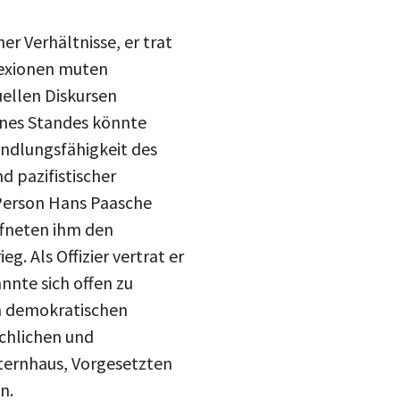
drucke
er Verhältnisse, er trat
Inst
mail
flexionen muten
blue
uellen Diskursen
ines Standes könnte
andlungsfähigkeit des
d pazifistischer
e Person Hans Paasche
ffneten ihm den
g. Als Offizier vertrat er
nte sich offen zu
en demokratischen
chlichen und
lternhaus, Vorgesetzten
n.