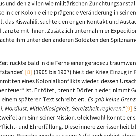
 und den zivilen wie militärischen Zurichtungsanstal
isse in der Kolonie eine prägende Veränderung in sei
ell das Kiswahili, suchte den engen Kontakt und Aust
d tanzte mit ihnen. Zusätzlich unternahm er Expedition
achte ihm unter den anderen Soldaten den Spitzname
eit rückte bald in die Ferne einer geradezu traumwan
ufstandes“
[8]
(1905 bis 1907) hielt der Krieg Einzug in
t inmitten eines Kolonialkonflikts wieder, dessen Urs
Abenteuer“ ist. Er tötet, brennt Dörfer nieder, nimmt
 einem späteren Text schreibt er:
„Es gab keine Gren
, Mordlust, Mitleidlosigkeit, Gereiztheit regieren.“
[9]
S
weifel am Sinn seiner Mission. Gleichwohl konnte er s
Pflicht- und Ehrerfüllung. Diese innere Zerrissenheit b
orgen. Paasche wurde aus dem Aufstandsgebiet abgezo