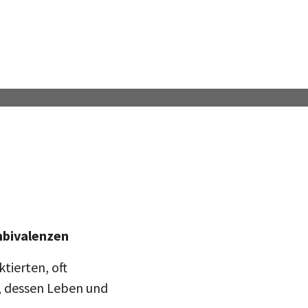
mbivalenzen
tierten, oft
teilen
n, dessen Leben und