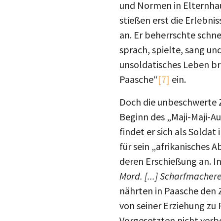
und Normen in Elternhaus
stießen erst die Erlebn
an. Er beherrschte schn
sprach, spielte, sang un
unsoldatisches Leben br
Paasche“
[7]
ein.
Doch die unbeschwerte Z
Beginn des „Maji-Maji-A
findet er sich als Solda
für sein „afrikanisches 
deren Erschießung an. In
Mord. [...] Scharfmacherei
nährten in Paasche den Z
von seiner Erziehung zu 
Vorgesetzten nicht verb