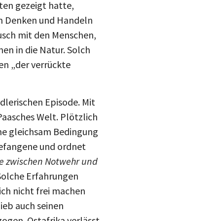
ten gezeigt hatte,
nem Denken und Handeln
ausch mit den Menschen,
en in die Natur. Solch
n „der verrückte
dlerischen Episode. Mit
 Paasches Welt. Plötzlich
ache gleichsam Bedingung
 Gefangene und ordnet
ze zwischen Notwehr und
olche Erfahrungen
ich nicht frei machen
lieb auch seinen
gen. Ostafrika verlässt