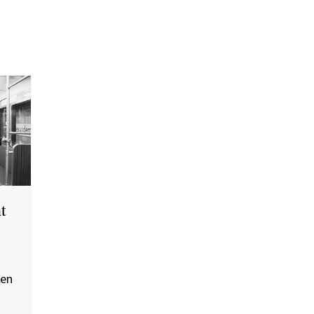
t
len