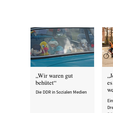
„Wir waren gut
„J
behütet“
es
we
Die DDR in Sozialen Medien
Ein
Dre