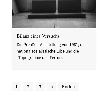
Bilanz eines Versuchs
Die Preußen-Ausstellung von 1981, das
nationalsozialistische Erbe und die
„Topographie des Terrors“
Aktuelle Seite
Seite
Seite
Nächste Seite
Letzte Seite
1
2
3
››
Ende »