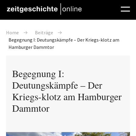
Direkt zum Inhalt
Pfadnavigation
Home
Beiträge
Begegnung I: Deutungskämpfe – Der Kriegs-klotz am
Hamburger Dammtor
Begegnung I:
Deutungskämpfe – Der
Kriegs-klotz am Hamburger
Dammtor