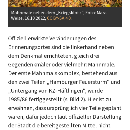
Mahnmale neben dem „Kriegsklotz“, Foto: Mara
Weise, 16.10.2022,
CC BY-SA 4.0
.
Offiziell erwirkte Veränderungen des
Erinnerungsortes sind die linkerhand neben
dem Denkmal errichteten, gleich drei
Gegendenkmäler oder vielmehr: Mahnmale.
Der erste Mahnmalskomplex, bestehend aus
den zwei Teilen „Hamburger Feuersturm“ und
„Untergang von KZ-Häftlingen“, wurde
1985/86 fertiggestellt (s. Bild 2). Hier ist zu
erwähnen, dass ursprünglich vier Teile geplant
waren, dafür jedoch laut offizieller Darstellung
der Stadt die bereitgestellten Mittel nicht