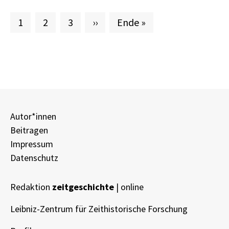
Aktuelle Seite
Seite
Seite
Nächste Seite
Letzte Seite
1
2
3
››
Ende »
Autor*innen
Beitragen
Impressum
Datenschutz
Redaktion
zeitgeschichte
| online
Leibniz-Zentrum für Zeithistorische Forschung