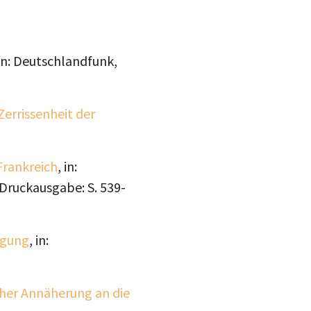
 in: Deutschlandfunk,
Zerrissenheit der
Frankreich
, in:
 Druckausgabe: S. 539-
egung
, in:
teilen
icher Annäherung an die