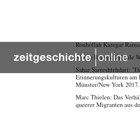
Guity Nashat: Women and
Bahman Nirumand, Gabriel
Ausländerbeauftragte des
Rouhollah Karegar Ramaza
Minou Reeves: Female Wa
Sahar Sarreshtehdari: "Da
Erinnerungskulturen am B
Münster/New York 2017.
Marc Thielen: Das Verhäl
queerer Migranten aus de