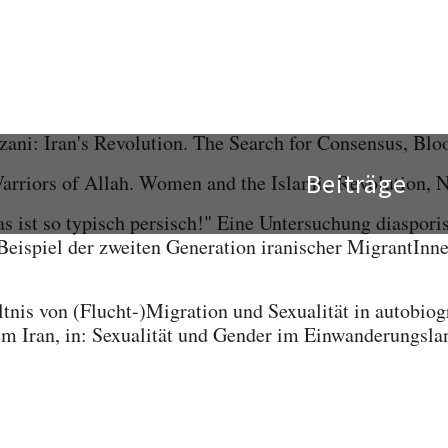
 Revolution in Iran, Colorado 1983.
le Yonan: Iraner in Berlin. Miteinander leben in Berl
 Senats, Berlin 1994.
ni: Iran's Revolution. The Search for Consensus, Blo
rriors of Allah. Women and the Islamic Revolution, 
s ist so typisch persisch!" Eine Untersuchung diaspori
eispiel der zweiten Generation iranischer MigrantInne
tnis von (Flucht-)Migration und Sexualität in autobio
m Iran, in: Sexualität und Gender im Einwanderungsla