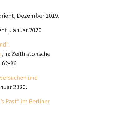
drucke
Inst
s:orient, Dezember 2019.
mail
blue
rient, Januar 2020.
nd“.
h
, in: Zeithistorische
 62-86.
mversuchen und
anuar 2020.
s Past“ im Berliner