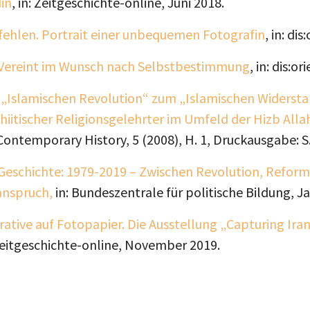
in
, in: Zeitgeschichte-online, Juni 2018.
e fehlen. Portrait einer unbequemen Fotografin
, in: di
: Vereint im Wunsch nach Selbstbestimmung
, in: dis:o
 „Islamischen Revolution“ zum „Islamischen Widersta
iitischer Religionsgelehrter im Umfeld der Hizb Alla
ontemporary History, 5 (2008), H. 1, Druckausgabe: S.
 Geschichte: 1979-2019 – Zwischen Revolution, Refor
anspruch,
in: Bundeszentrale für politische Bildung, J
ative auf Fotopapier. Die Ausstellung „Capturing Iran’
 Zeitgeschichte-online, November 2019.