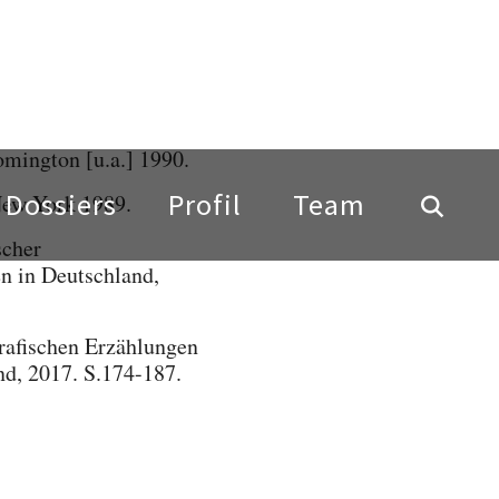
in. Hg.: Die
omington [u.a.] 1990.
New York 1989.
scher
n in Deutschland,
grafischen Erzählungen
nd, 2017. S.174-187.