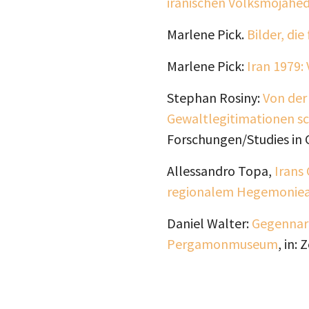
iranischen Volksmojahed
Marlene Pick.
Bilder, di
Marlene Pick:
Iran 1979
Stephan Rosiny:
Von der
Gewaltlegitimationen sch
Forschungen/Studies in C
Allessandro Topa,
Irans
regionalem Hegemonie
Daniel Walter:
Gegennarr
Pergamonmuseum
, in: