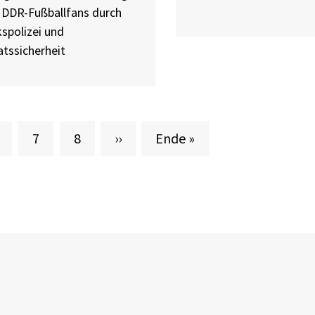
 DDR-Fußballfans durch
kspolizei und
atssicherheit
eite
Seite
Seite
Nächste Seite
Letzte Seite
7
8
››
Ende »