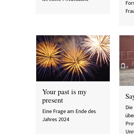
For
Fra
Your past is my
Sa
present
Die
Eine Frage am Ende des
übe
Jahres 2024
Pro
Unr