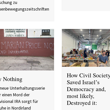
schung zu
uenbewegungszeitschriften
How Civil Societ
y Nothing
Saved Israel’s
Democracy and,
 neue Unterhaltungsserie
r einen Mord der
most likely,
visional IRA sorgt für
Destroyed it:
uhe in Nordirland