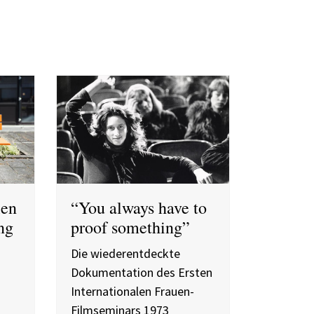
len
“You always have to
ng
proof something”
Die wiederentdeckte
Dokumentation des Ersten
Internationalen Frauen-
g
Filmseminars 1973