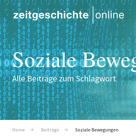
Direkt zum Inhalt
Soziale Bewe
Alle Beiträge zum Schlagwort
Pfadnavigation
Home
Beiträge
Soziale Bewegungen