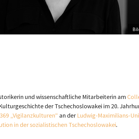
Bil
istorikerin und wissenschaftliche Mitarbeiterin am
Coll
 Kulturgeschichte der Tschechoslowakei im 20. Jahrhun
369 „Vigilanzkulturen“
an der
Ludwig-Maximilians-Uni
ution in der sozialistischen Tschechoslowakei
.