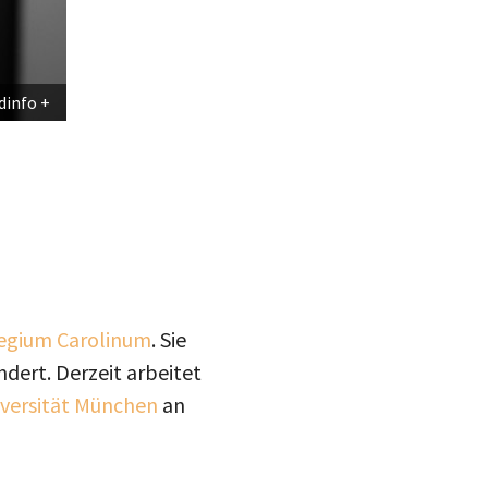
dinfo
egium Carolinum
. Sie
dert. Derzeit arbeitet
versität München
an