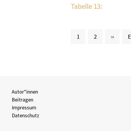
Tabelle 13:
Aktuelle Seite
Seite
Nächste
L
1
2
››
E
Autor*innen
Beitragen
Impressum
Datenschutz