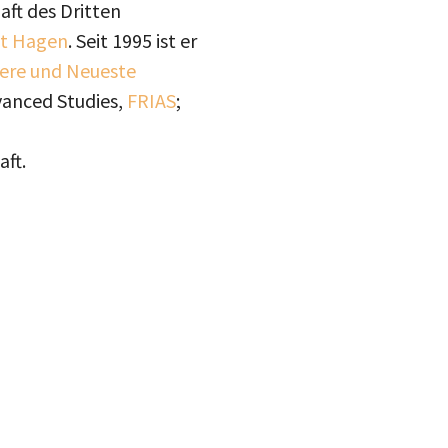
aft des Dritten
ät Hagen
. Seit 1995 ist er
uere und Neueste
dvanced Studies,
FRIAS
;
ft.