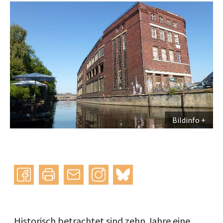
Bildinfo
Instagram
bluesky
teilen
drucken
mail
Historisch betrachtet sind zehn Jahre eine