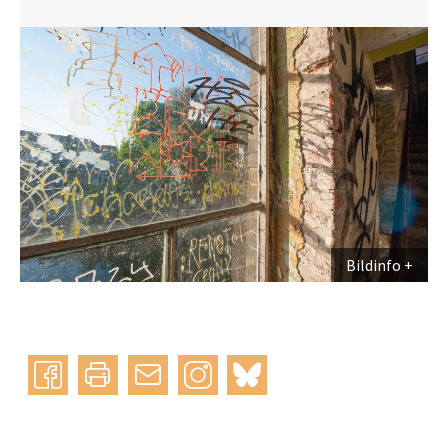
Bildinfo
Instagram
bluesky
teilen
drucken
mail