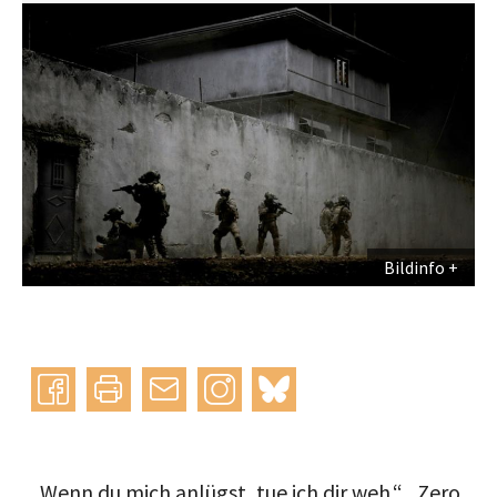
Bildinfo
Instagram
bluesky
teilen
drucken
mail
„Wenn du mich anlügst, tue ich dir weh.“ „Zero