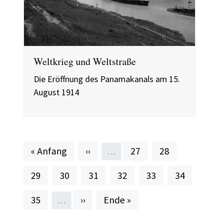
Weltkrieg und Weltstraße
Die Eröffnung des Panamakanals am 15.
August 1914
Erste Seite
Vorherige Seite
Seite
Seite
« Anfang
‹‹
27
28
…
Seite
Seite
Aktuelle Seite
Seite
Seite
Seite
29
30
31
32
33
34
Seite
Nächste Seite
Letzte Seite
35
››
Ende »
…