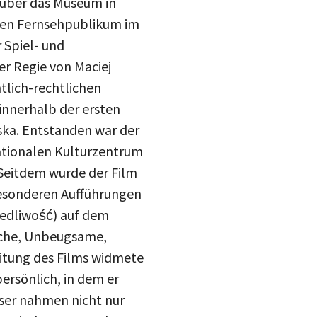
hen Fernsehpublikum im
r Spiel- und
er Regie von Maciej
tlich-rechtlichen
innerhalb der ersten
ka. Entstanden war der
ationalen Kulturzentrum
 Seitdem wurde der Film
besonderen Aufführungen
iedliwość) auf dem
ische, Unbeugsame,
eitung des Films widmete
ersönlich, in dem er
eser nahmen nicht nur
matischen Corps, der