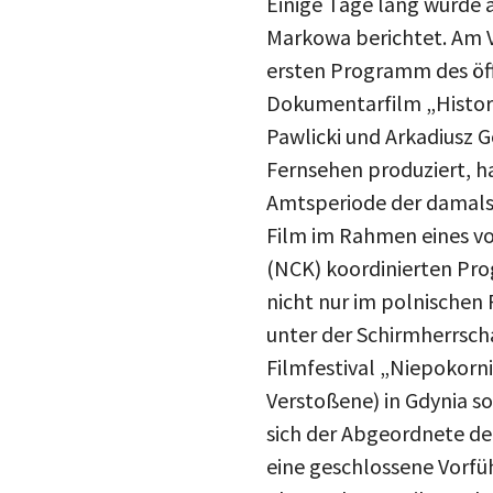
Markowa berichtet. Am 
ersten Programm des öff
Dokumentarfilm „Histori
Pawlicki und Arkadiusz 
Fernsehen produziert, h
Amtsperiode der damals
Film im Rahmen eines vo
(NCK) koordinierten Pro
nicht nur im polnischen
unter der Schirmherrsch
Filmfestival „Niepokorn
Verstoßene) in Gdynia so
sich der Abgeordnete der
eine geschlossene Vorfü
Abgeordnete teil, sonder