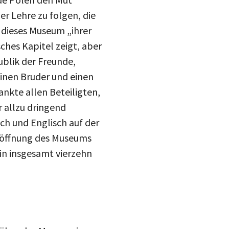
r Lehre zu folgen, die
s dieses Museum „ihrer
sches Kapitel zeigt, aber
ublik der Freunde,
einen Bruder und einen
nkte allen Beteiligten,
 allzu dringend
sch und Englisch auf der
Eröffnung des Museums
in insgesamt vierzehn
 über das Museum in