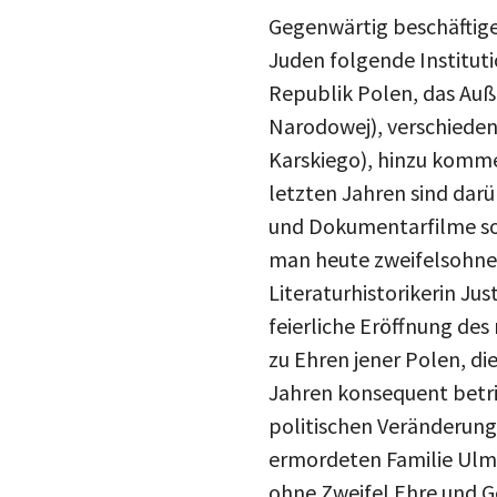
Gegenwärtig beschäftig
Juden folgende Instituti
Republik Polen, das Auß
Narodowej), verschiede
Karskiego), hinzu kommen
letzten Jahren sind dar
und Dokumentarfilme sow
man heute zweifelsohne 
Literaturhistorikerin J
feierliche Eröffnung de
zu Ehren jener Polen, di
Jahren konsequent betrie
politischen Veränderung
ermordeten Familie Ulma
ohne Zweifel Ehre und 