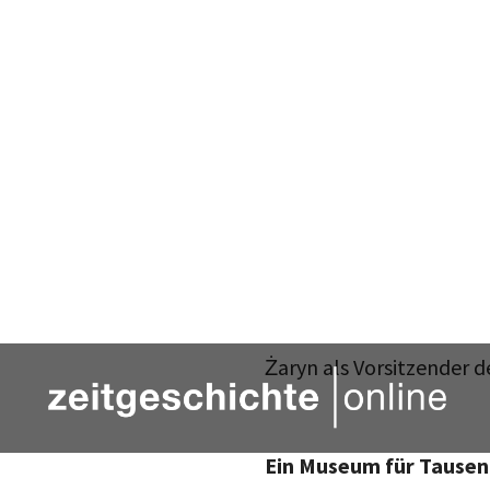
(Komitet dla Upamiętni
Historiker Tomasz Strz
Strzembosz war schließl
Veröffentlichung des Buc
Beteiligung an der Erm
These, dass die Zahl de
Polen lediglich die „Spi
polnischen Rettern zu s
bestätigen sowie ein ih
Strzembosz im Jahr 2004 
Żaryn als Vorsitzender d
Ein Museum für Tausen