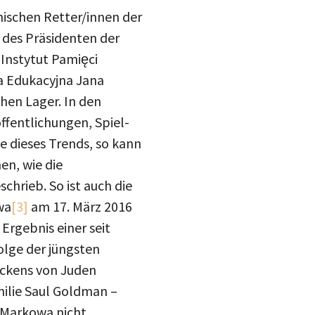
ischen Retter/innen der
i des Präsidenten der
(Instytut Pamięci
ja Edukacyjna Jana
hen Lager. In den
ffentlichungen, Spiel-
 dieses Trends, so kann
en, wie die
chrieb. So ist auch die
wa
[3]
am 17. März 2016
Ergebnis einer seit
olge der jüngsten
eckens von Juden
ilie Saul Goldman –
teilen
 Markowa nicht.