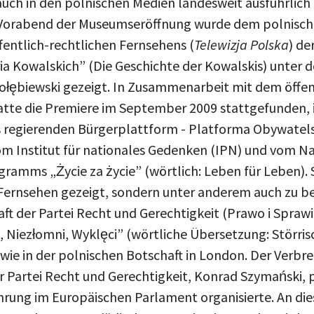
Vorabend der Museumseröffnung wurde dem polnisc
entlich-rechtlichen Fernsehens (
Telewizja Polska
) de
a Kowalskich” (Die Geschichte der Kowalskis) unter d
Gołębiewski gezeigt. In Zusammenarbeit mit dem öffen
atte die Premiere im September 2009 stattgefunden, 
 regierenden Bürgerplattform - Platforma Obywatels
m Institut für nationales Gedenken (IPN) und vom N
gramms „Życie za życie” (wörtlich: Leben für Leben).
 Fernsehen gezeigt, sondern unter anderem auch zu 
aft der Partei Recht und Gerechtigkeit (Prawo i Spraw
i, Niezłomni, Wyklęci” (wörtliche Übersetzung: Störr
wie in der polnischen Botschaft in London. Der Verbr
 Partei Recht und Gerechtigkeit, Konrad Szymański, p
hrung im Europäischen Parlament organisierte. An di
n auch Vertreter jüdischer Organisationen, des Diplo