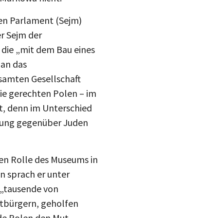
drucke
en Parlament (Sejm)
Inst
mail
er Sejm der
die „mit dem Bau eines
blue
 an das
samten Gesellschaft
e gerechten Polen – im
t, denn im Unterschied
stung gegenüber Juden
ten Rolle des Museums in
en sprach er unter
 „tausende von
itbürgern, geholfen
nde Polen den Mut