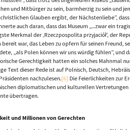
n und Mitbürger zu sein, barmherzig zu sein und jene
m christlichen Glauben ergibt, der Nächstenliebe”, das
innerte auch daran, dass das Museum „...zwar ein tragi
gste Merkmal der ‚Rzeczpospolita przyjaciół', der Rep
bereit war, das Leben zu opfern für seinen Freund, s
ete, „als Polen können wir uns würdig fühlen”, und da
torische Gerechtigkeit hatten ein solches Mahnmal nur
ige Text dieser Rede ist auf Polnisch, Deutsch, Hebräi
 Präsidenten nachzulesen.
[6]
Die Feierlichkeiten zur 
ischen diplomatischen und kulturellen Vertretungen 
ente übertragen.
keit und Millionen von Gerechten
auch in den polnischen Medien landesweit ausführlich