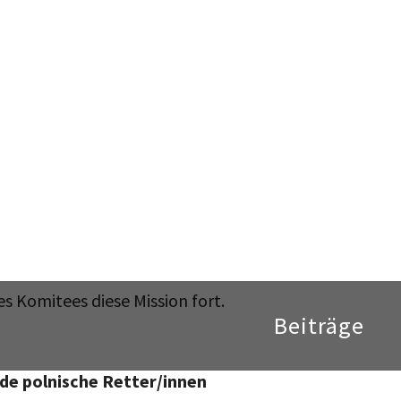
enia Polaków Ratujących Żydów) gegründet, dem der
embosz vorstand.
ich Hauptwidersacher von Jan Tomasz Gross in der D
hes „Nachbarn” („Sąsiedzi”) im Jahre 2000, in dem di
ordung der Juden konfrontiert wurden. Außerdem äuß
r von Yad Vashem mit der Medaille „Gerechte unter de
tze eines Eisberges” darstelle. Die Aufgabe des Komitee
uchen, entsprechende Dokumente zu sammeln, die die 
nen gewidmetes Denkmal in Warschau zu errichten. S
führt der Historiker und Senator der Partei Recht und
es Komitees diese Mission fort.
de polnische Retter/innen