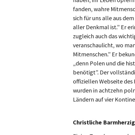
fanden, wahre Mitmensche
sich für uns alle aus de
aller Denkmal ist.” Er er
zugleich auch das wichti
veranschaulicht, wo man 
Mitmenschen.” Er bekund
„denn Polen und die his
benötigt”. Der vollständ
offiziellen Webseite des
wurden in achtzehn poln
Ländern auf vier Kontin
Christliche Barmherzig
Einige Tage lang wurde 