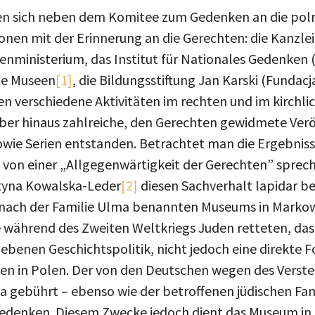
en sich neben dem Komitee zum Gedenken an die poln
onen mit der Erinnerung an die Gerechten: die Kanzle
enministerium, das Institut für Nationales Gedenken 
ne Museen
[1]
, die Bildungsstiftung Jan Karski (Fundac
 verschiedene Aktivitäten im rechten und im kirchlic
über hinaus zahlreiche, den Gerechten gewidmete Verö
ie Serien entstanden. Betrachtet man die Ergebnisse
von einer „Allgegenwärtigkeit der Gerechten” sprech
ustyna Kowalska-Leder
[2]
diesen Sachverhalt lapidar bes
s nach der Familie Ulma benannten Museums in Marko
e während des Zweiten Weltkriegs Juden retteten, das 
benen Geschichtspolitik, nicht jedoch eine direkte F
en in Polen. Der von den Deutschen wegen des Verst
 gebührt – ebenso wie der betroffenen jüdischen Fam
Gedenken. Diesem Zwecke jedoch dient das Museum in