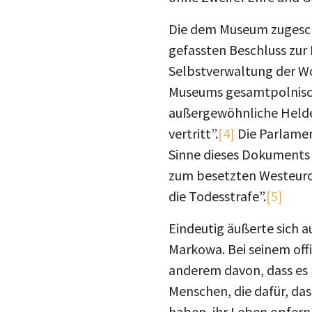
Die dem Museum zugesch
gefassten Beschluss zur 
Selbstverwaltung der Wo
Museums gesamtpolnisch
außergewöhnliche Helden
vertritt”.
[4]
Die Parlamen
Sinne dieses Dokuments 
zum besetzten Westeurop
die Todesstrafe”.
[5]
Eindeutig äußerte sich 
Markowa. Bei seinem offiz
anderem davon, dass es 
Menschen, die dafür, das
haben, ihr Leben opfern