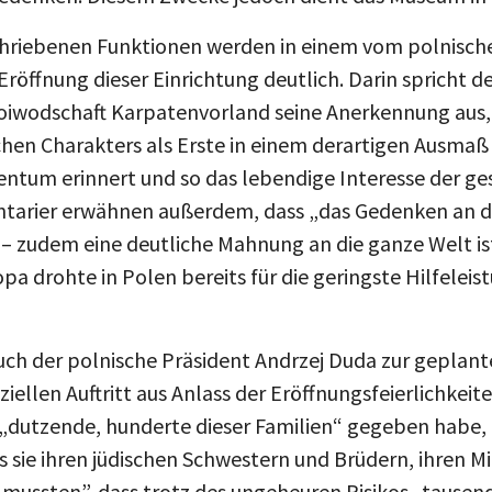
riebenen Funktionen werden in einem vom polnisch
Eröffnung dieser Einrichtung deutlich. Darin spricht d
iwodschaft Karpatenvorland seine Anerkennung aus, 
en Charakters als Erste in einem derartigen Ausmaß
tum erinnert und so das lebendige Interesse der ge
tarier erwähnen außerdem, dass „das Gedenken an di
– zudem eine deutliche Mahnung an die ganze Welt is
a drohte in Polen bereits für die geringste Hilfelei
auch der polnische Präsident Andrzej Duda zur geplan
iellen Auftritt aus Anlass der Eröffnungsfeierlichkeit
„dutzende, hunderte dieser Familien“ gegeben habe,
s sie ihren jüdischen Schwestern und Brüdern, ihren M
 mussten”, dass trotz des ungeheuren Risikos „tause