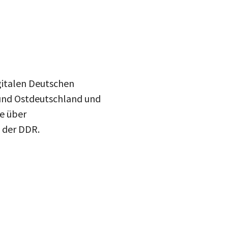
igitalen Deutschen
R und Ostdeutschland und
ie über
 der DDR.