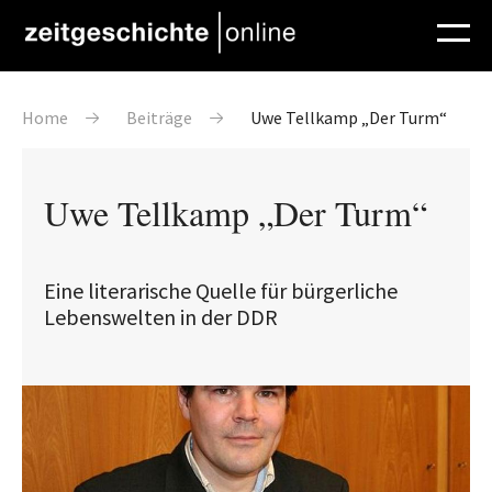
Direkt zum Inhalt
Pfadnavigation
Home
Beiträge
Uwe Tellkamp „Der Turm“
Uwe Tellkamp „Der Turm“
Eine literarische Quelle für bürgerliche
Lebenswelten in der DDR