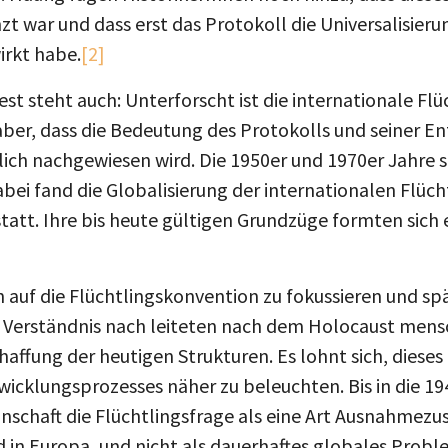
zt war und dass erst das Protokoll die Universalisieru
irkt habe.
[2]
 Fest steht auch: Unterforscht ist die internationale Flü
t aber, dass die Bedeutung des Protokolls und seiner 
klich nachgewiesen wird. Die 1950er und 1970er Jahre s
bei fand die Globalisierung der internationalen Flücht
att. Ihre bis heute gültigen Grundzüge formten sich 
ich auf die Flüchtlingskonvention zu fokussieren und s
 Verständnis nach leiteten nach dem Holocaust mens
haffung der heutigen Strukturen. Es lohnt sich, dieses 
wicklungsprozesses näher zu beleuchten. Bis in die 1
nschaft die Flüchtlingsfrage als eine Art Ausnahmezus
n Europa, und nicht als dauerhaftes globales Probl