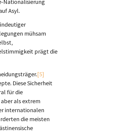
e-Nationalisierung
auf Asyl.
indeutiger
estlegungen mühsam
lbst,
elstimmigkeit prägt die
heidungsträger.
[5]
pte. Diese Sicherheit
al für die
aber als extrem
r internationalen
orderten die meisten
ästinensische