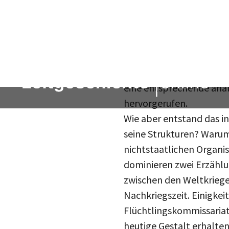
entstanden. Dabei haben
Ob am Anfang die Französ
erst die 1970er Jahre sta
Deutungsangebote sind 
Im Gegensatz dazu hat d
eine entsprechende anal
hervorgerufen.
Wie aber entstand das in
seine Strukturen? Warum
nichtstaatlichen Organi
dominieren zwei Erzählu
zwischen den Weltkriege
Nachkriegszeit. Einigke
Flüchtlingskommissariat
heutige Gestalt erhalten