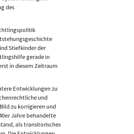
ng des
chtlingspolitik
Entstehungsgeschichte
ind Stiefkinder der
lingshilfe gerade in
erst in diesem Zeitraum
pätere Entwicklungen zu
chenrechtliche und
Bild zu korrigieren und
940er Jahre behandelte
teilen
tand, als transitorisches
em. Die Entwicklungen,