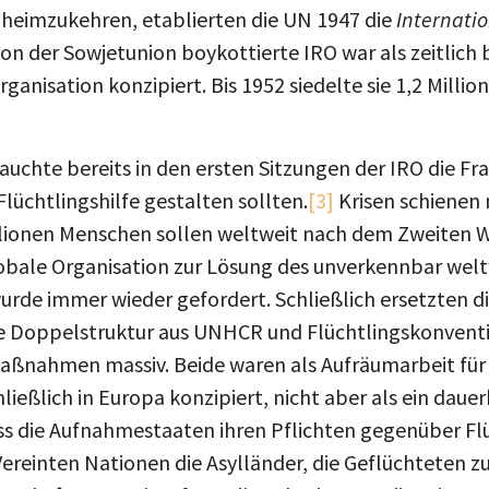
heimzukehren, etablierten die UN 1947 die
Internati
von der Sowjetunion boykottierte IRO war als zeitlich
anisation konzipiert. Bis 1952 siedelte sie 1,2 Millio
auchte bereits in den ersten Sitzungen der IRO die Fra
Flüchtlingshilfe gestalten sollten.
[3]
Krisen schienen 
llionen Menschen sollen weltweit nach dem Zweiten We
obale Organisation zur Lösung des unverkennbar wel
wurde immer wieder gefordert. Schließlich ersetzten d
ne Doppelstruktur aus UNHCR und Flüchtlingskonventi
 Maßnahmen massiv. Beide waren als Aufräumarbeit fü
ließlich in Europa konzipiert, nicht aber als ein daue
dass die Aufnahmestaaten ihren Pflichten gegenüber 
ereinten Nationen die Asylländer, die Geflüchteten z