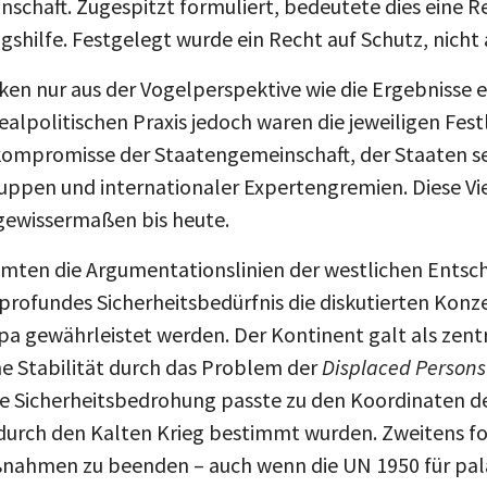
nschaft. Zugespitzt formuliert, bedeutete dies eine R
gshilfe. Festgelegt wurde ein Recht auf Schutz, nicht 
ken nur aus der Vogelperspektive wie die Ergebnisse e
realpolitischen Praxis jedoch waren die jeweiligen F
ompromisse der Staatengemeinschaft, der Staaten se
Gruppen und internationaler Expertengremien. Diese Vi
gewissermaßen bis heute.
mten die Argumentationslinien der westlichen Entsc
 profundes Sicherheitsbedürfnis die diskutierten Konze
pa gewährleistet werden. Der Kontinent galt als zentr
e Stabilität durch das Problem der
Displaced Persons
te Sicherheitsbedrohung passte zu den Koordinaten de
e durch den Kalten Krieg bestimmt wurden. Zweitens f
ßnahmen zu beenden – auch wenn die UN 1950 für pal