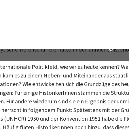
 HistorikerInnen vor allem nach der Genealogie der 
ische Revolution, die Bibel, die Griechen, der Holoca
nden, darüber hat die Zunft intensiv gestritten. Die u
kaum mehr zu überblicken.
ie Suche nach den Ursprüngen der internationalen Fl
ytische Tiefenschärfe erhalten noch ähnliche histor
ternationale Politikfeld, wie wir es heute kennen? Wa
 kam es zu einem Neben- und Miteinander aus staatl
sationen? Wie entwickelten sich die Grundzüge des he
ngen: Für einige HistorikerInnen stammen die Struktur
n. Für andere wiederum sind sie ein Ergebnis der unm
it herrscht in folgendem Punkt: Spätestens mit der G
s (UNHCR) 1950 und der Konvention 1951 habe die Flü
. Häufig fügen HistorikerInnen noch hinzu, dass dies