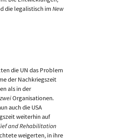
drucke
 die legalistisch im
New
Inst
mail
blue
tten die UN das Problem
eme der Nachkriegszeit
n als in der
zwei
Organisationen.
nun auch die USA
gszeit weiterhin auf
ief and Rehabilitation
htete weigerten, in ihre