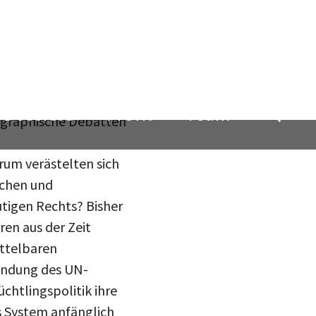
Menschenrechte gefragt.
ust oder doch vielleicht
nterschiedlichen
üchtlingspolitik weder
iographische Debatten
rum verästelten sich
ichen und
utigen Rechts? Bisher
en aus der Zeit
ittelbaren
ründung des UN-
chtlingspolitik ihre
es System anfänglich