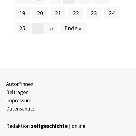
Seite
Seite
Aktuelle Seite
Seite
Seite
Seite
19
20
21
22
23
24
Seite
Nächste Seite
Letzte Seite
25
››
Ende »
…
Autor*innen
Beitragen
Impressum
Datenschutz
Redaktion
zeitgeschichte
| online