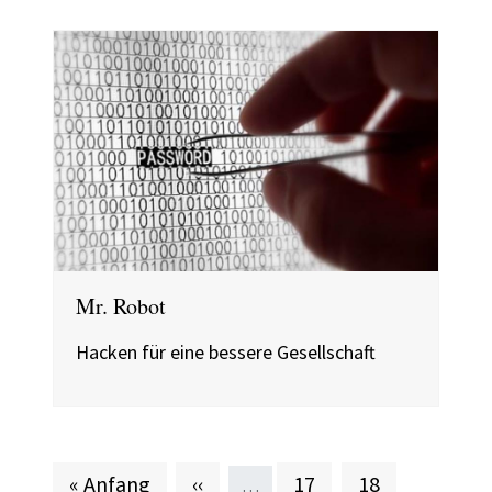
Mr. Robot
Hacken für eine bessere Gesellschaft
Erste Seite
Vorherige Seite
Seite
Seite
« Anfang
‹‹
17
18
…