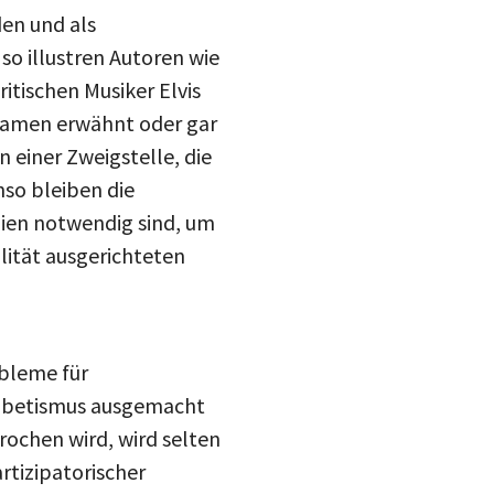
den und als
so illustren Autoren wie
tischen Musiker Elvis
 Namen erwähnt oder gar
 einer Zweigstelle, die
so bleiben die
ien notwendig sind, um
alität ausgerichteten
obleme für
habetismus ausgemacht
ochen wird, wird selten
rtizipatorischer