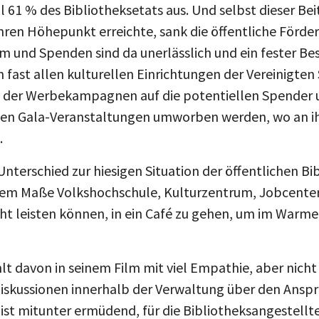
61 % des Bibliotheksetats aus. Und selbst dieser Beitr
ihren Höhepunkt erreichte, sank die öffentliche Förde
 und Spenden sind da unerlässlich und ein fester Bes
 fast allen kulturellen Einrichtungen der Vereinigten
ng der Werbekampagnen auf die potentiellen Spender 
ten Gala-Veranstaltungen umworben werden, wo an ih
.
 Unterschied zur hiesigen Situation der öffentlichen Bi
rem Maße Volkshochschule, Kulturzentrum, Jobcenter
cht leisten können, in ein Café zu gehen, um im Warmen
lt davon in seinem Film mit viel Empathie, aber nicht
 Diskussionen innerhalb der Verwaltung über den Anspr
 ist mitunter ermüdend, für die Bibliotheksangestellt