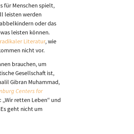
s für Menschen spielt,
ll leisten werden
rabbelkindern oder das
twas leisten können.
adikaler Literatur
, wie
kommen nicht vor.
innen brauchen, um
sche Gesellschaft ist,
Khalil Gibran Muhammad,
burg Centers for
t: „Wir retten Leben“ und
„Es geht nicht um