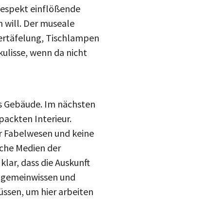
Respekt einflößende
 will. Der museale
vertäfelung, Tischlampen
lisse, wenn da nicht
as Gebäude. Im nächsten
packten Interieur.
er Fabelwesen und keine
lche Medien der
lar, dass die Auskunft
llgemeinwissen und
ssen, um hier arbeiten