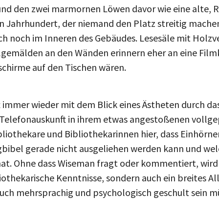
 und den zwei marmornen Löwen davor wie eine alte, 
 Jahrhundert, der niemand den Platz streitig machen
sich noch im Inneren des Gebäudes. Lesesäle mit Holz
gemälden an den Wänden erinnern eher an eine Filmku
schirme auf den Tischen wären.
 immer wieder mit dem Blick eines Ästheten durch d
e Telefonauskunft in ihrem etwas angestoßenen vollge
bliothekare und Bibliothekarinnen hier, dass Einhörn
rgbibel gerade nicht ausgeliehen werden kann und we
at. Ohne dass Wiseman fragt oder kommentiert, wird k
iothekarische Kenntnisse, sondern auch ein breites A
ch mehrsprachig und psychologisch geschult sein mü