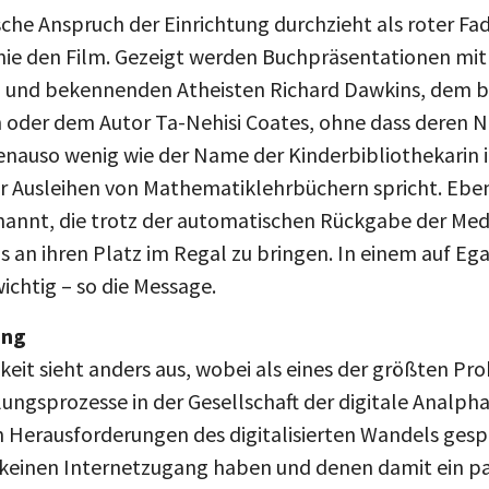
che Anspruch der Einrichtung durchzieht als roter Fa
nie den Film. Gezeigt werden Buchpräsentationen mit 
und bekennenden Atheisten Richard Dawkins, dem bri
th oder dem Autor Ta-Nehisi Coates, ohne dass deren
nauso wenig wie der Name der Kinderbibliothekarin in
 Ausleihen von Mathematiklehrbüchern spricht. Eben
annt, die trotz der automatischen Rückgabe der Med
s an ihren Platz im Regal zu bringen. In einem auf Eg
wichtig – so die Message.
ung
hkeit sieht anders aus, wobei als eines der größten Pr
ngsprozesse in der Gesellschaft der digitale Analp
 Herausforderungen des digitalisierten Wandels gespr
r keinen Internetzugang haben und denen damit ein pa