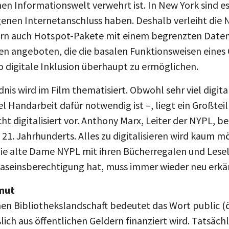
 Informationswelt verwehrt ist. In New York sind es 
genen Internetanschluss haben. Deshalb verleiht die 
ern auch Hotspot-Pakete mit einem begrenzten Date
n angeboten, die die basalen Funktionsweisen eines
o digitale Inklusion überhaupt zu ermöglichen.
nis wird im Film thematisiert. Obwohl sehr viel digital
iel Handarbeit dafür notwendig ist –, liegt ein Großtei
t digitalisiert vor. Anthony Marx, Leiter der NYPL, b
 21. Jahrhunderts. Alles zu digitalisieren wird kaum m
 die alte Dame NYPL mit ihren Bücherregalen und Les
e Daseinsberechtigung hat, muss immer wieder neu erk
mut
hen Bibliothekslandschaft bedeutet das Wort public (ö
lich aus öffentlichen Geldern finanziert wird. Tatsäch