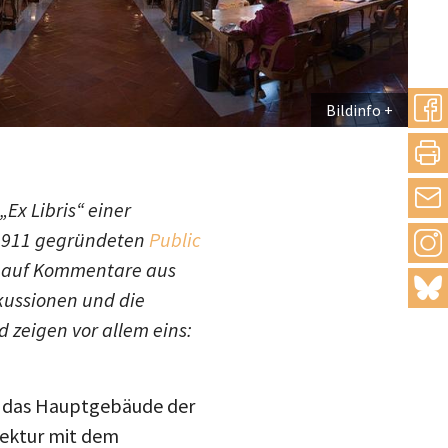
Bildinfo
teilen
drucke
Ex Libris“ einer
r 1911 gegründeten
Public
Inst
mail
al auf Kommentare aus
blue
skussionen und die
 zeigen vor allem eins:
zt das Hauptgebäude der
itektur mit dem