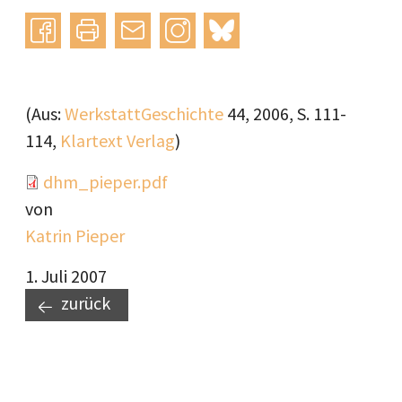
Instagram
bluesky
teilen
drucken
mail
(Aus:
WerkstattGeschichte
44, 2006, S. 111-
114,
Klartext Verlag
)
Document
dhm_pieper.pdf
von
Katrin Pieper
1. Juli 2007
zurück