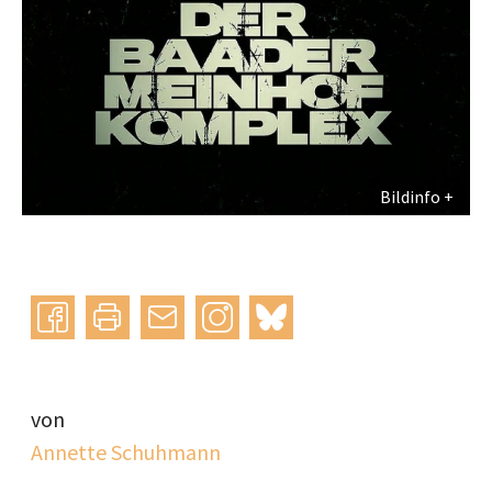
Bildinfo
Instagram
bluesky
teilen
drucken
mail
von
Annette Schuhmann