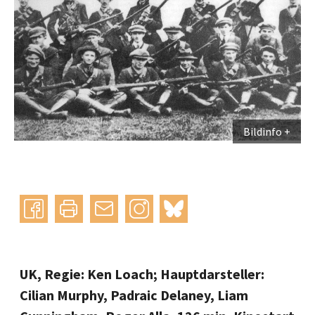
Bildinfo
Instagram
bluesky
teilen
drucken
mail
UK, Regie: Ken Loach; Hauptdarsteller:
Cilian Murphy, Padraic Delaney, Liam