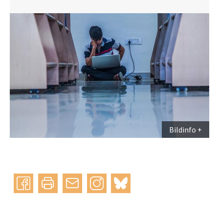
Bildinfo
Instagram
bluesky
teilen
drucken
mail