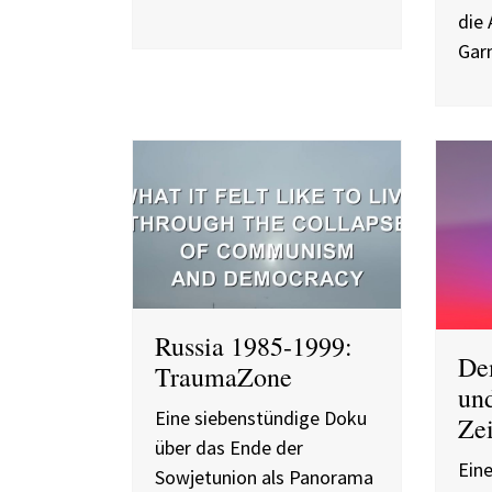
die
Gar
Russia 1985-1999:
De
TraumaZone
un
Eine siebenstündige Doku
Zei
über das Ende der
Ein
Sowjetunion als Panorama