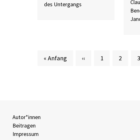
Clau
des Untergangs
Ben
Jan
Erste Seite
Vorherige Seite
Seite
Aktuelle
S
« Anfang
‹‹
1
2
Autor*innen
Beitragen
Impressum