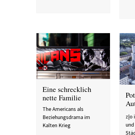
Eine schrecklich
Pot
nette Familie
Aut
The Americans als
z|o 
Beziehungsdrama im
und
Kalten Krieg
Städ