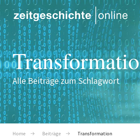
Direkt zum Inhalt
Transformati
Alle Beiträge zum Schlagwort
Pfadnavigation
Home
Beiträge
Transformation