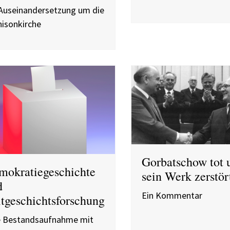
 Auseinandersetzung um die
nisonkirche
Gorbatschow tot 
mokratiegeschichte
sein Werk zerstör
d
Ein Kommentar
tgeschichtsforschung
e Bestandsaufnahme mit