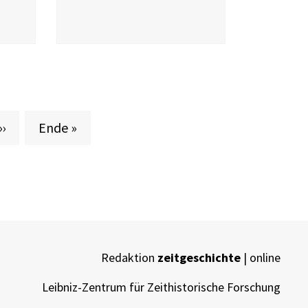
Nächste Seite
Letzte Seite
››
Ende »
Redaktion
zeitgeschichte
| online
Leibniz-Zentrum für Zeithistorische Forschung