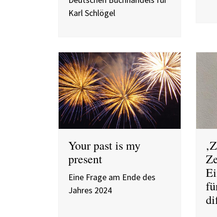
Karl Schlögel
Your past is my
‚Z
present
Ze
Ei
Eine Frage am Ende des
fü
Jahres 2024
di