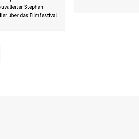
tivalleiter Stephan
ler über das Filmfestival
eite