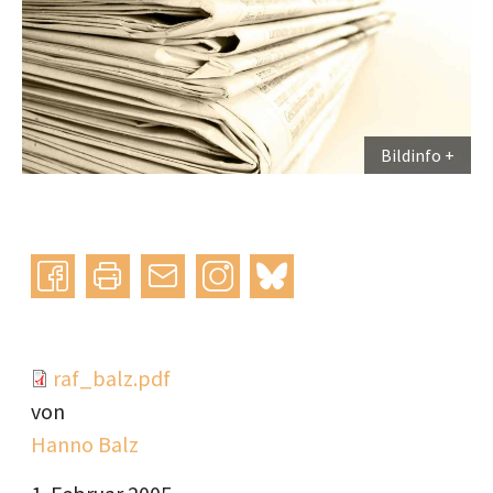
Bildinfo
Instagram
bluesky
teilen
drucken
mail
Document
raf_balz.pdf
von
Hanno Balz