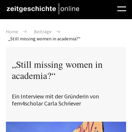
Direkt zum Inhalt
Pfadnavigation
Home
Beiträge
„Still missing women in academia?“
„Still missing women in
academia?“
Ein Interview mit der Gründerin von
fem4scholar Carla Schriever