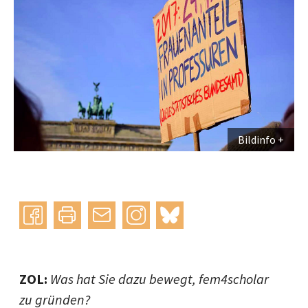
Bildinfo
Instagram
bluesky
teilen
drucken
mail
ZOL:
Was hat Sie dazu bewegt, fem4scholar
zu gründen?