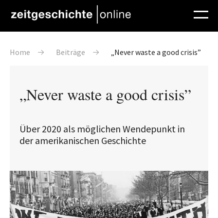
Direkt zum Inhalt
Pfadnavigation
Home
Beiträge
„Never waste a good crisis”
„Never waste a good crisis”
Über 2020 als möglichen Wendepunkt in
der amerikanischen Geschichte