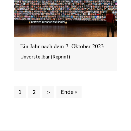
Ein Jahr nach dem 7. Oktober 2023
Unvorstellbar (Reprint)
Aktuelle Seite
Seite
Nächste Seite
Letzte Seite
1
2
››
Ende »