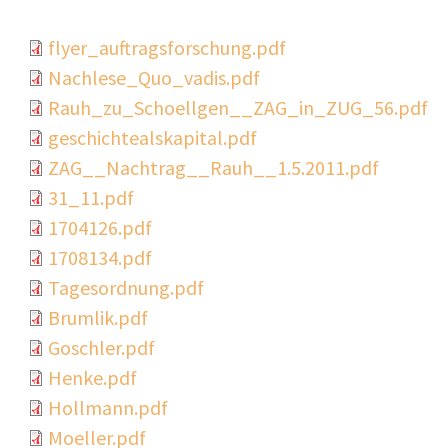
Document
flyer_auftragsforschung.pdf
Document
Nachlese_Quo_vadis.pdf
Document
Rauh_zu_Schoellgen__ZAG_in_ZUG_56.pdf
Document
geschichtealskapital.pdf
Document
ZAG__Nachtrag__Rauh__1.5.2011.pdf
Document
31_11.pdf
Document
1704126.pdf
Document
1708134.pdf
Document
Tagesordnung.pdf
Document
Brumlik.pdf
Document
Goschler.pdf
Document
Henke.pdf
Document
Hollmann.pdf
Document
Moeller.pdf