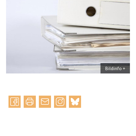
Bildinfo
Instagram
bluesky
teilen
drucken
mail