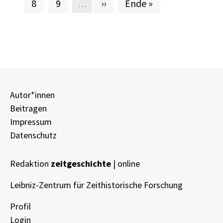
Seite
Seite
Nächste Seite
Letzte Seite
8
9
››
Ende »
…
Autor*innen
Beitragen
Impressum
Datenschutz
Redaktion
zeitgeschichte
| online
Leibniz-Zentrum für Zeithistorische Forschung
Profil
Login