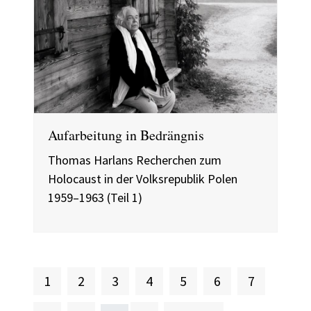
Aufarbeitung in Bedrängnis
Thomas Harlans Recherchen zum
Holocaust in der Volksrepublik Polen
1959–1963 (Teil 1)
Aktuelle Seite
Seite
Seite
Seite
Seite
Seite
Seite
1
2
3
4
5
6
7