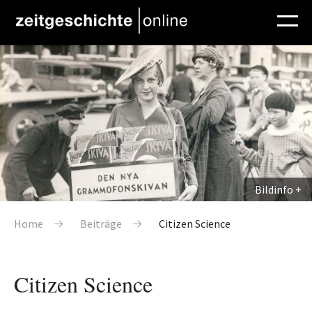
Direkt zum Inhalt
Bildinfo
Pfadnavigation
Home
Beiträge
Citizen Science
Citizen Science