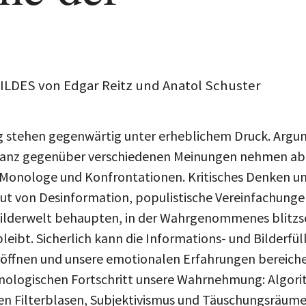
DES von Edgar Reitz und Anatol Schuster
g stehen gegenwärtig unter erheblichem Druck. Argu
eranz gegenüber verschiedenen Meinungen nehmen ab. 
onologe und Konfrontationen. Kritisches Denken un
lut von Desinformation, populistische Vereinfachunge
Bilderwelt behaupten, in der Wahrgenommenes blitzs
bleibt. Sicherlich kann die Informations- und Bilderfül
öffnen und unsere emotionalen Erfahrungen bereiche
hnologischen Fortschritt unsere Wahrnehmung: Algor
 Filterblasen, Subjektivismus und Täuschungsräume,