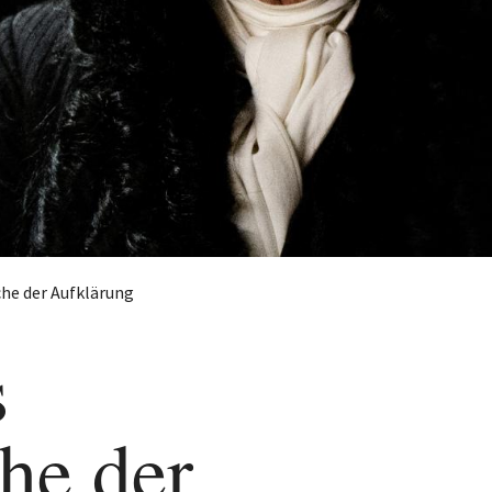
che der Aufklärung
s
che der