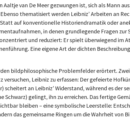
n Aaltje van De Meer gezwungen ist, sich als Mann au
 Ebenso thematisiert werden Leibniz’ Arbeiten an R
Statt auf konventionelle Historiendramatik oder ane
Momentaufnahmen, in denen grundlegende Fragen zur
onzentriert und reduziert: Er spielt überwiegend im A
nenführung. Eine eigene Art der dichten Beschreibung, 
rden bildphilosophische Problemfelder erörtert. Zwei
 versuchen, Leibniz zu erfassen: Der gefeierte Hofkün
r) scheitert an Leibniz’ Widerstand, während es der s
e Schwarz) gelingt, ihn zu erreichen. Das fertige Gem
ichtbar bleiben – eine symbolische Leerstelle: Entsch
ndern das gemeinsame Ringen um die Wahrheit von Bi