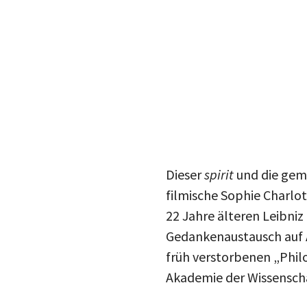
Dieser
spirit
und die geme
filmische Sophie Charlot
22 Jahre älteren Leibni
Gedankenaustausch auf A
früh verstorbenen „Phil
Akademie der Wissenscha