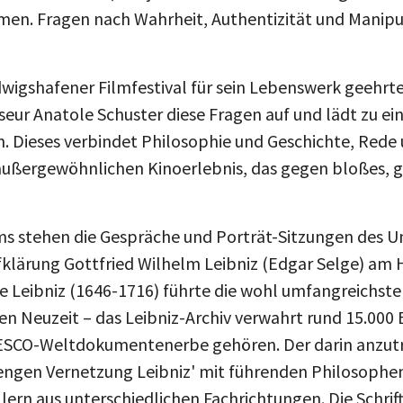
en. Fragen nach Wahrheit, Authentizität und Manipu
wigshafener Filmfestival für sein Lebenswerk geehrte 
ur Anatole Schuster diese Fragen auf und lädt zu ei
 Dieses verbindet Philosophie und Geschichte, Rede 
 außergewöhnlichen Kinoerlebnis, das gegen bloßes,
ms stehen die Gespräche und Porträt-Sitzungen des U
klärung Gottfried Wilhelm Leibniz (Edgar Selge) am H
e Leibniz (1646-1716) führte die wohl umfangreichste
n Neuzeit – das Leibniz-Archiv verwahrt rund 15.000 
ESCO-Weltdokumentenerbe gehören. Der darin anzutr
r engen Vernetzung Leibniz' mit führenden Philosophen
ellern aus unterschiedlichen Fachrichtungen. Die Schr