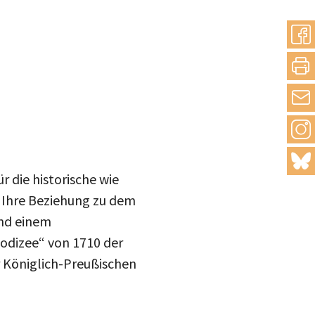
drucke
Inst
mail
blue
 die historische wie
. Ihre Beziehung zu dem
und einem
odizee“ von 1710 der
 Königlich-Preußischen