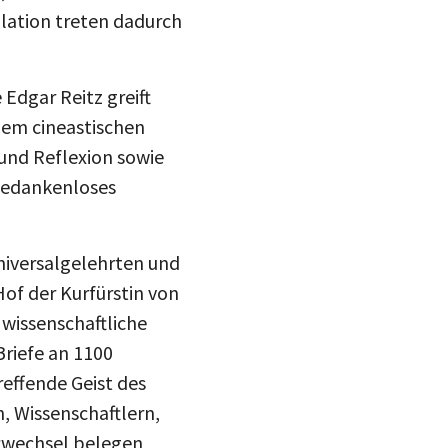
lation treten dadurch
Edgar Reitz greift
nem cineastischen
und Reflexion sowie
 gedankenloses
niversalgelehrten und
of der Kurfürstin von
 wissenschaftliche
Briefe an 1100
effende Geist des
, Wissenschaftlern,
iftwechsel belegen