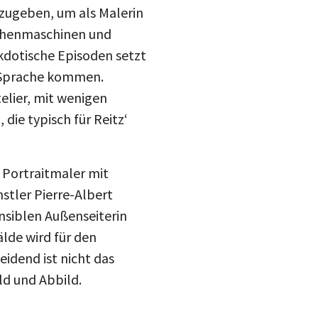
szugeben, um als Malerin
echenmaschinen und
kdotische Episoden setzt
 Sprache kommen.
telier, mit wenigen
die typisch für Reitz‘
 Portraitmaler mit
stler Pierre-Albert
ensiblen Außenseiterin
älde wird für den
eidend ist nicht das
ld und Abbild.