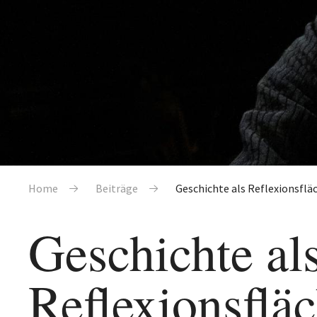
Pfadnavigation
Home
Beiträge
Geschichte als Reflexionsflä
Geschichte al
Reflexionsflä