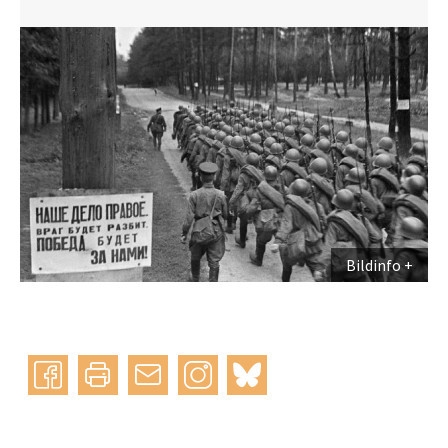
Bildinfo
Instagram
bluesky
teilen
drucken
mail