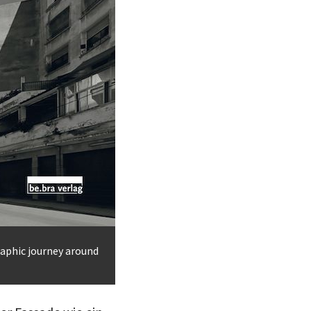
raphic journey around
r Fassade wie ein