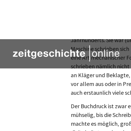
der erblindeten Gräfin C
McLuhan vertretenen Thes
Tatsächlich ist die Schr
Jahrhunderts. Sie war (u
Maschine schrieben sich 
eine Art mechanischer Fo
schrieben nämlich nicht 
an Kläger und Beklagte, 
vor allem aus oder in P
auch erstaunlich viele s
Der Buchdruck ist zwar e
mühselig, bis die Schrei
machte es möglich, groß
digitale Daten, aber das