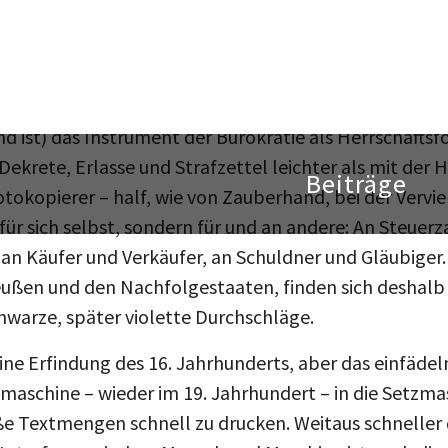
arolina Fantoni da Fivizzano aus dem Jahr 1808 – es 
e, dass Medien eine Art Prothese für die Sinne sind, 
eibmaschine, neben dem Fotoapparat, die wichtigste E
nd ist) das Instrument der Bürokratie als Herrschafts
Dekrete, Erlasse und Strafzettel leichter als mit der
tokopierer – half, wie von Zauberhand, bei der Vervie
für sich selbst, sondern für und an andere: An Steuerz
an Käufer und Verkäufer, an Schuldner und Gläubiger.
reußen und den Nachfolgestaaten, finden sich deshalb
chwarze, später violette Durchschläge.
ine Erfindung des 16. Jahrhunderts, aber das einfädel
bmaschine – wieder im 19. Jahrhundert – in die Setzma
e Textmengen schnell zu drucken. Weitaus schneller 
 Interface zwischen Mensch und Maschine ist noch die 