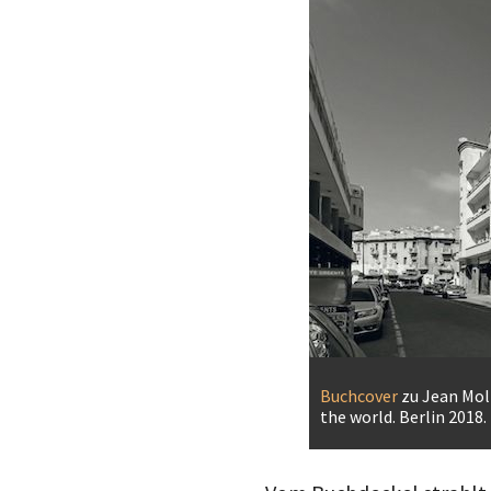
Buchcover
zu Jean Moli
the world. Berlin 2018.
Vom Buchdeckel strahlt 