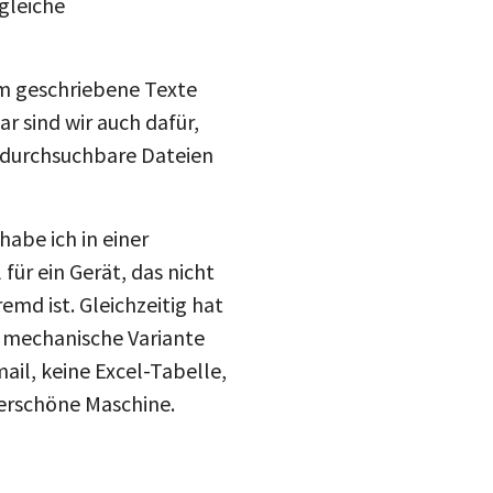
drucke
Inst
mail
irm geschriebene Texte
r sind wir auch dafür,
blue
 durchsuchbare Dateien
abe ich in einer
ür ein Gerät, das nicht
emd ist. Gleichzeitig hat
en mechanische Variante
ail, keine Excel-Tabelle,
derschöne Maschine.