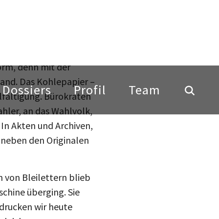
macht der von Marshall
alle Ehre.
rfindung des 19.
form, denn mit der
 Hand. Das Kohlepapier –
lfältigung. Bürokraten
ahler, an das Wahlvolk,
 In Akten und Archiven,
 neben den Originalen
n von Bleilettern blieb
schine überging. Sie
drucken wir heute
teilen
gleiche