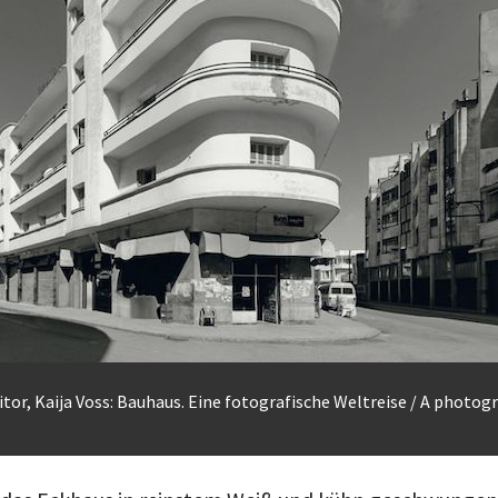
tor, Kaija Voss: Bauhaus. Eine fotografische Weltreise / A photog
das Eckhaus in reinstem Weiß und kühn geschwungene