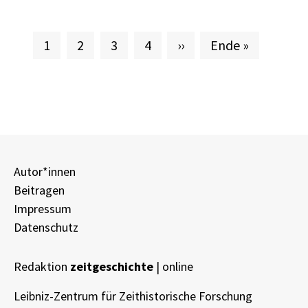
Aktuelle Seite
Seite
Seite
Seite
Nächste Seite
Letzte Seite
1
2
3
4
››
Ende »
Autor*innen
Beitragen
Impressum
Datenschutz
Redaktion
zeitgeschichte
| online
Leibniz-Zentrum für Zeithistorische Forschung