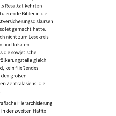
Als Resultat kehrten
uierende Bilder in die
stversicherungsdiskursen
solet gemacht hatte.
h nicht zum Lesekreis
n und lokalen
s die sowjetische
ölkerungsteile gleich
d, kein fließendes
n den großen
ken Zentralasiens, die
.
afische Hierarchisierung
in der zweiten Hälfte
teilen
 dieser Zeit unter der