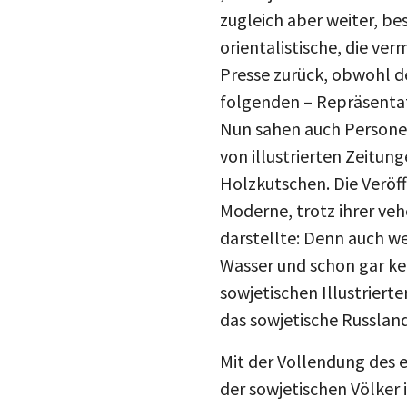
zugleich aber weiter, be
orientalistische, die ve
Presse zurück, obwohl d
folgenden – Repräsenta
Nun sahen auch Personen
von illustrierten Zeitu
Holzkutschen. Die Veröff
Moderne, trotz ihrer ve
darstellte: Denn auch we
Wasser und schon gar ke
sowjetischen Illustriert
das sowjetische Russland
Mit der Vollendung des e
der sowjetischen Völker 
der 1930er Jahre.
[3]
Die 