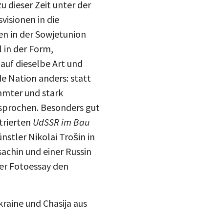
drucke
visionen in die
Inst
en in der Sowjetunion
mail
 in der Form,
blue
 auf dieselbe Art und
ede Nation anders: statt
immter und stark
esprochen. Besonders gut
trierten
UdSSR im Bau
nstler Nikolai Trošin in
sachin und einer Russin
der Fotoessay den
kraine und Chasija aus