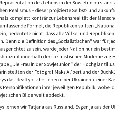
hen Realismus – dieser projizierte Selbst- und Zukunfts
mals komplett konträr zur Lebensrealität der Mensch
lumfassende Formel, die Republiken sollten „National
sein, bedeutete nicht, dass alle Völker und Republiken
en. Denn die Definition des „Sozialistischen“ war für j
 ausgerichtet zu sein, wurde jeder Nation nur ein best
horizont innerhalb der sozialistischen Moderne zug
gabe „Die Frau in der Sowjetunion“ der Hochglanzillus
rin stellten der Fotograf Maks Al’pert und der Buchkü
ys das idealtypische Leben einer Ukrainerin, einer Ka
ls Personifikationen ihrer jeweiligen Republik, wobei 
jetischen Bilderwelt abdeckt.
s lernen wir Tatjana aus Russland, Evgenija aus der U