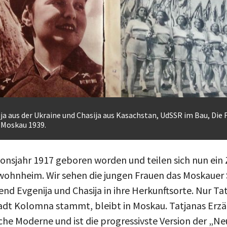
ja aus der Ukraine und Chasija aus Kasachstan, UdSSR im Bau, Die Fr
, Moskau 1939.
tionsjahr 1917 geboren worden und teilen sich nun ei
ohnheim. Wir sehen die jungen Frauen das Moskauer
nd Evgenija und Chasija in ihre Herkunftsorte. Nur Tat
tadt Kolomna stammt, bleibt in Moskau. Tatjanas Erz
sche Moderne und ist die progressivste Version der „N
 an Moskaus besten Hochschulen studiert, hat eine Führ