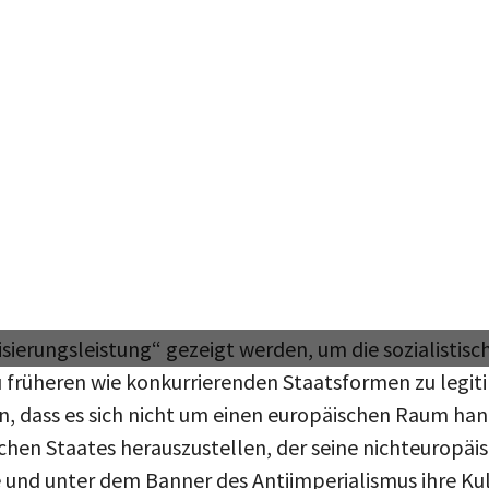
elten neue Medien eine wesentliche Rolle in der sow
en sicherlich Filmvorführungen. Und doch wirkten Fot
 den allseits beliebten Illustrierten veröffentlicht w
st das Anschauen eines Films ein bewusster Akt, der d
 und durch sein Verlassen beendet wird. Die Rezeptio
ld beiläufig und „normal“. Diese Bilder wurden auße
iskutiert, sie wurden zum Alltagsphänomen.
[2]
se war es eine Herausforderung, eine Bildsprache für d
epubliken in die sowjetische „Vielvölkerfamilie“ zu f
sierungsleistung“ gezeigt werden, um die sozialistisch
u früheren wie konkurrierenden Staatsformen zu legit
in, dass es sich nicht um einen europäischen Raum hand
ischen Staates herauszustellen, der seine nichteuropä
e und unter dem Banner des Antiimperialismus ihre Kul