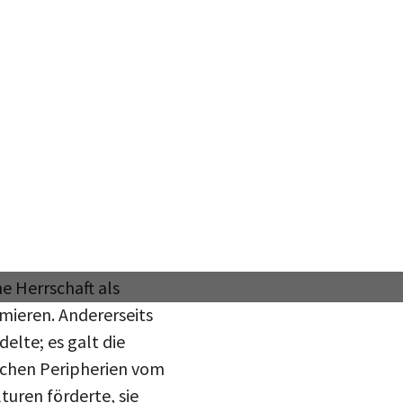
jetischen Propaganda.
ografien, die seit 1924
urden, suggestiver und
urch das Betreten des
n fotografischer Bilder
rhalb von Fachzirkeln
ie visuelle Eingliederung
inden. Zum einen musste
e Herrschaft als
imieren. Andererseits
elte; es galt die
ischen Peripherien vom
turen förderte, sie