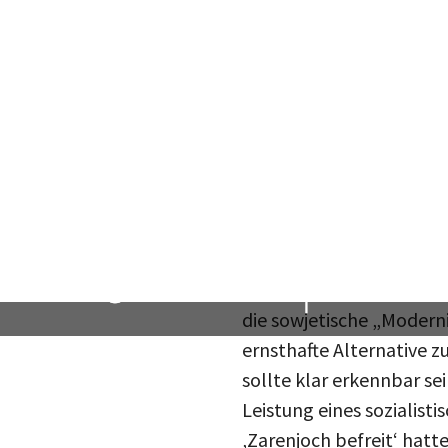
Insbesondere damals spi
Am eindrucksvollsten war
in der Tagespresse und in
damit nachhaltiger. So i
Abspielraums eingeleitet
wurde hingegen schon ba
wenig hinterfragt und d
Für die sowjetische Pres
der zentralasiatischen R
die sowjetische „Moderni
ernsthafte Alternative z
sollte klar erkennbar se
Leistung eines sozialist
‚Zarenjoch befreit‘ hatt