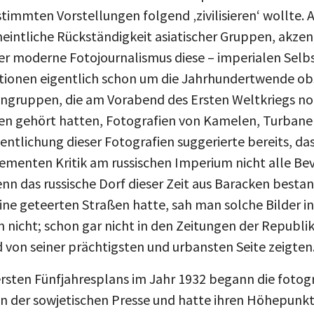
stimmten Vorstellungen folgend ‚zivilisieren‘ wollte. 
rmeintliche Rückständigkeit asiatischer Gruppen, akzent
er moderne Fotojournalismus diese – imperialen Selb
tionen eigentlich schon um die Jahrhundertwende ob
gruppen, die am Vorabend des Ersten Weltkriegs noc
ngen gehört hatten, Fotografien von Kamelen, Turbane
entlichung dieser Fotografien suggerierte bereits, das
hementen Kritik am russischen Imperium nicht alle Bev
nn das russische Dorf dieser Zeit aus Baracken bestan
ine geteerten Straßen hatte, sah man solche Bilder i
en nicht; schon gar nicht in den Zeitungen der Republi
 von seiner prächtigsten und urbansten Seite zeigten
rsten Fünfjahresplans im Jahr 1932 begann die fotogr
in der sowjetischen Presse und hatte ihren Höhepunkt 
Repräsentation des Lebens in der Sowjetunion stand zu