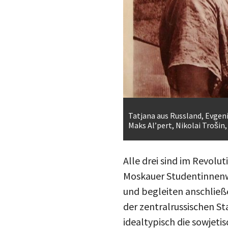
Tatjana aus Russland, Evgeni
Maks Al’pert, Nikolai Trošin
Alle drei sind im Revolu
Moskauer Studentinnenw
und begleiten anschließe
der zentralrussischen S
idealtypisch die sowjeti
Sie ist Ingenieurin, hat