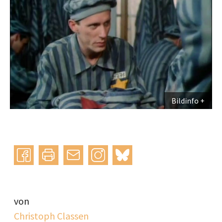
Bildinfo
Instagram
bluesky
teilen
drucken
mail
von
Christoph Classen