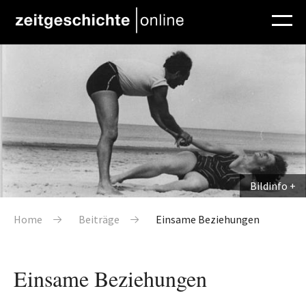
Direkt zum Inhalt
Bildinfo
Pfadnavigation
Home
Beiträge
Einsame Beziehungen
Einsame Beziehungen