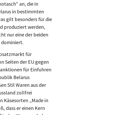
drucke
elarus in bestimmten
Inst
mail
s gilt besonders für die
nd produziert werden,
blue
cht nur eine der beiden
 dominiert.
Absatzmarkt für
on Seiten der EU gegen
anktionen für Einfuhren
publik Belarus
n Stil Waren aus der
ssland zollfrei
en Käsesorten „Made in
ß, dass er einen Kern
n für den Warenverkehr