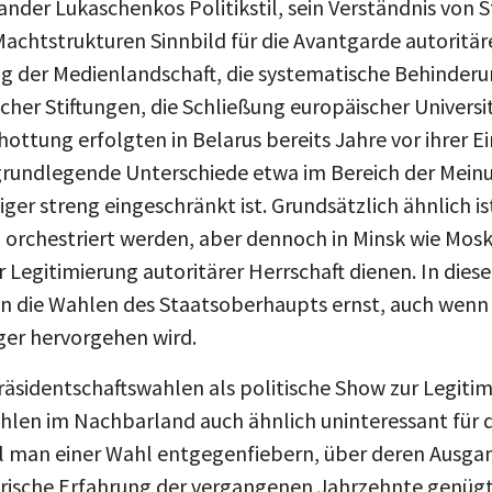
Machtstrukturen Sinnbild für die Avantgarde autoritäre
ng der Medienlandschaft, die systematische Behinderu
her Stiftungen, die Schließung europäischer Universitä
hottung erfolgten in Belarus bereits Jahre vor ihrer E
grundlegende Unterschiede etwa im Bereich der Meinun
er streng eingeschränkt ist. Grundsätzlich ähnlich is
l orchestriert werden, aber dennoch in Minsk wie Mos
r Legitimierung autoritärer Herrschaft dienen. In di
n die Wahlen des Staatsoberhaupts ernst, auch wenn a
eger hervorgehen wird.
räsidentschaftswahlen als politische Show zur Legitim
hlen im Nachbarland auch ähnlich uninteressant für d
l man einer Wahl entgegenfiebern, über deren Ausga
rische Erfahrung der vergangenen Jahrzehnte genügt 