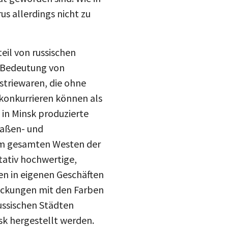
s allerdings nicht zu
eil von russischen
n Bedeutung von
striewaren, die ohne
 konkurrieren können als
e in Minsk produzierte
raßen- und
 im gesamten Westen der
tativ hochwertige,
en in eigenen Geschäften
ackungen mit den Farben
russischen Städten
teilen
sk hergestellt werden.
otasch“ an, die in