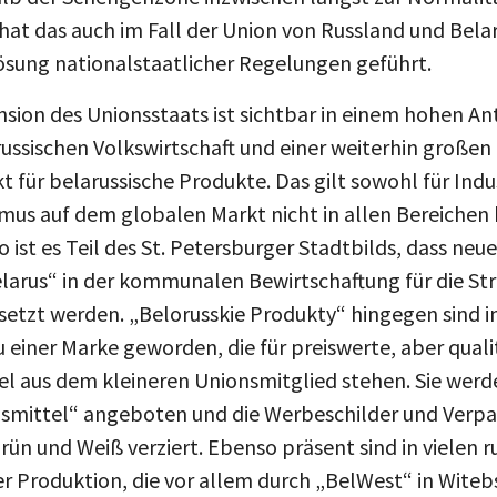
at das auch im Fall der Union von Russland und Belaru
lösung nationalstaatlicher Regelungen geführt.
nsion des Unionsstaats ist sichtbar in einem hohen Ant
russischen Volkswirtschaft und einer weiterhin große
 für belarussische Produkte. Das gilt sowohl für Indu
smus auf dem globalen Markt nicht in allen Bereichen
 ist es Teil des St. Petersburger Stadtbilds, dass neu
larus“ in der kommunalen Bewirtschaftung für die St
setzt werden. „Belorusskie Produkty“ hingegen sind
 einer Marke geworden, die für preiswerte, aber quali
l aus dem kleineren Unionsmitglied stehen. Sie werd
nsmittel“ angeboten und die Werbeschilder und Verp
rün und Weiß verziert. Ebenso präsent sind in vielen 
r Produktion, die vor allem durch „BelWest“ in Witeb
 in russischen Städten Läden der Marke „Beloruskij Trik