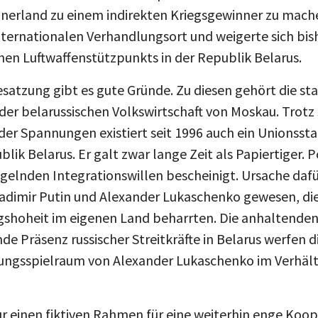
hnerland zu einem indirekten Kriegsgewinner zu mac
internationalen Verhandlungsort und weigerte sich bis
chen Luftwaffenstützpunkts in der Republik Belarus.
esatzung gibt es gute Gründe. Zu diesen gehört die s
der belarussischen Volkswirtschaft von Moskau. Trotz
der Spannungen existiert seit 1996 auch ein Unionssta
lik Belarus. Er galt zwar lange Zeit als Papiertiger. 
elnden Integrationswillen bescheinigt. Ursache dafür
dimir Putin und Alexander Lukaschenko gewesen, die j
gshoheit im eigenen Land beharrten. Die anhaltende
de Präsenz russischer Streitkräfte in Belarus werfen d
dungsspielraum von Alexander Lukaschenko im Verhält
ur einen fiktiven Rahmen für eine weiterhin enge Koop