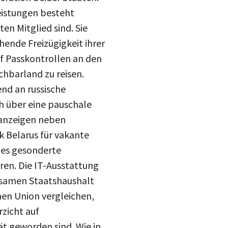
eistungen besteht
en Mitglied sind. Sie
hende Freizügigkeit ihrer
uf Passkontrollen an den
chbarland zu reisen.
nd an russische
h über eine pauschale
inanzeigen neben
k Belarus für vakante
 es gesonderte
ren. Die IT-Ausstattung
nsamen Staatshaushalt
hen Union vergleichen,
zicht auf
t geworden sind. Wie in