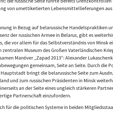
ng von umettiketierten Lebensmittellieferungen aus
nnung in Bezug auf belarussische Handelspraktiken u
äsenz der russischen Armee in Belarus, gibt es weiterh
, die vor allem für das Selbstverständnis von Minsk ei
m zentralen Museum des Großen Vaterländischen Krieg
amen Manöver „Zapad 2013“: Alexander Lukaschenko
bewegungen gemeinsam, Seite an Seite. Durch die Po
Hauptstadt bringt die belarussische Seite zum Ausdruc
land und zum russischen Präsidenten in Minsk weiterhi
einerseits an der Seite eines ungleich stärkeren Partne
rtige Partnerschaft einzufordern.
ch für die politischen Systeme in beiden Mitgliedsstaa
exander Lukaschenkos Politikstil, sein Verständnis von S