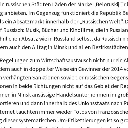
g anbieten. Im Gegenzug funktioniert die Republik B
 ein Absatzmarkt innerhalb der „Russischen Welt“. Da
f Russisch: Musik, Bücher und Kinofilme, die in Russla
ähnlichen Absatz wie in Russland selbst, da Russisch ni
ern auch den Alltag in Minsk und allen Bezirksstädten
r Regelungen zum Wirtschaftsaustausch nicht nur ein 
dern auch in doppelter Weise ein Gewinner der 2014 v
on verhängten Sanktionen sowie der russischen Gegens
ionen in beide Richtungen nicht auf das Gebiet der Re
nnen in Minsk ansässige Handelsunternehmen im große
rtieren und dann innerhalb des Unionsstaats nach Ru
nternet tauchten immer wieder Fotos von französisch
 dieser systematischen Um-Etikettierungen ist so gro
t: die russische Seite führte bereits Grenzkontrolle