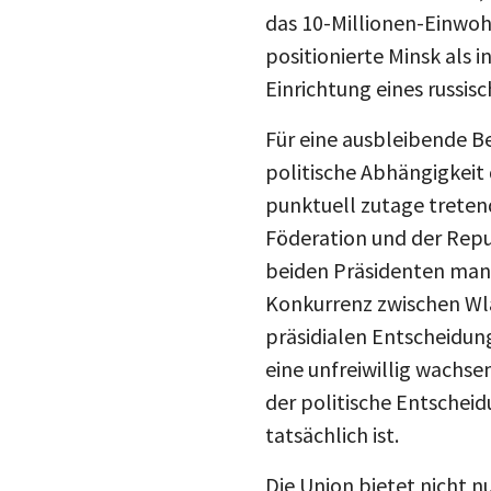
das 10-Millionen-Einwo
positionierte Minsk als 
Einrichtung eines russis
Für eine ausbleibende B
politische Abhängigkeit 
punktuell zutage treten
Föderation und der Repub
beiden Präsidenten mang
Konkurrenz zwischen Wla
präsidialen Entscheidun
eine unfreiwillig wachsen
der politische Entschei
tatsächlich ist.
Die Union bietet nicht n