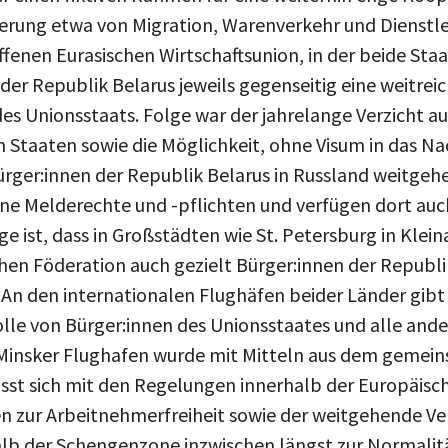
sierung etwa von Migration, Warenverkehr und Dienstl
ffenen Eurasischen Wirtschaftsunion, in der beide Staat
der Republik Belarus jeweils gegenseitig eine weitreic
es Unionsstaats. Folge war der jahrelange Verzicht a
 Staaten sowie die Möglichkeit, ohne Visum in das Na
rger:innen der Republik Belarus in Russland weitgehe
ne Melderechte und -pflichten und verfügen dort auc
lge ist, dass in Großstädten wie St. Petersburg in Kle
hen Föderation auch gezielt Bürger:innen der Republi
 An den internationalen Flughäfen beider Länder gibt
lle von Bürger:innen des Unionsstaates und alle ande
Minsker Flughafen wurde mit Mitteln aus dem gemei
lässt sich mit den Regelungen innerhalb der Europäisc
en zur Arbeitnehmerfreiheit sowie der weitgehende Ver
lb der Schengenzone inzwischen längst zur Normalitä