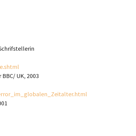
Schrifstellerin
e.shtml
er BBC/ UK, 2003
rror_im_globalen_Zeitalter.html
001
teilen