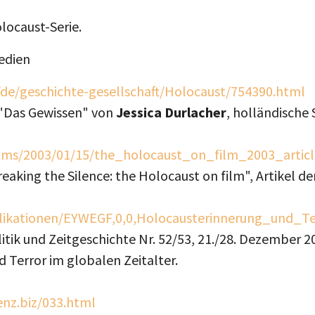
locaust-Serie.
Medien
/de/geschichte-gesellschaft/Holocaust/754390.html
"Das Gewissen" von
Jessica Durlacher
, holländische 
ilms/2003/01/15/the_holocaust_on_film_2003_articl
eaking the Silence: the Holocaust on film", Artikel d
likationen/EYWEGF,0,0,Holocausterinnerung_und_Te
litik und Zeitgeschichte Nr. 52/53, 21./28. Dezember 2
 Terror im globalen Zeitalter.
nz.biz/033.html