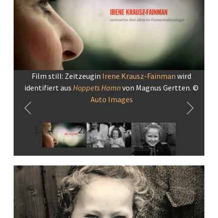
Film still: Zeitzeugin
Irene Krausz-Fainman
wird
identifiert aus
Hoppets Hamn
von Magnus Gertten. ©
Auto Images
Previous
Next