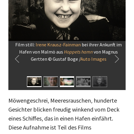
Film still:
Irene Krausz-Fainman
bei ihrer Ankunft im
Hafen von Malmö aus
Hoppets hamn
von Magnus
Gertten © Gustaf Boge /
Auto Images
Previous
Next
Möwengeschrei, Meeresrauschen, hunderte
Gesichter blicken freudig winkend vom Deck
eines Schiffes, das in einen Hafen einfährt.
Diese Aufnahme ist Teil des Films