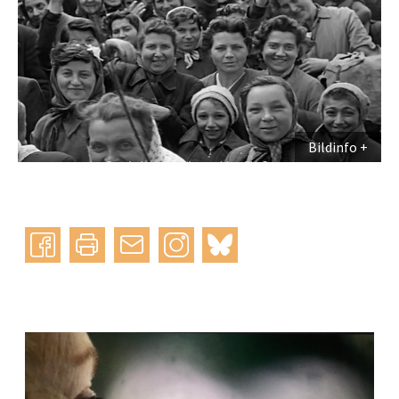
Bildinfo
Instagram
bluesky
teilen
drucken
mail