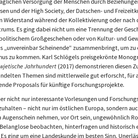
en und der High Society, der Datschen- und Freizeitk
 Widerstand während der Kollektivierung oder nach 
trums. Es ging dabei nicht um eine Trennung der Ges
 politischem Großgeschehen oder von Kultur- und Gew
as „unvereinbar Scheinende“ zusammenbringt, um zu
ismus zu kommen. Karl Schlögels preisgekrönte Mono
wjetische Jahrhundert
(2017) demonstrieren diesen Zu
delten Themen sind mittlerweile gut erforscht, für a
nde Proposals für künftige Forschungsprojekte.
er nicht nur interessante Vorlesungen und Forschungs
zuhalten – nicht nur im östlichen Europa, sondern au
in Augenschein nehmen, vor Ort sein, ungewöhnlich R
 Belanglose beobachten, hinterfragen und historisch 
Es ging um eine Landeskunde im besten Sinn. Unerläss