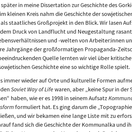
 später in meine Dissertation zur Geschichte des Gork
m kleinen Kreis nahm die Geschichte der sowjetischen 
h als staatliches Großprojekt in den Blick. Wir lasen A
er dem Druck von Landflucht und Neugestaltung rasan
ebensverhältnissen und -welten von Arbeiter:innen un
re Jahrgänge der großformatigen Propaganda-Zeitsc
beeindruckenden Quelle lernten wir viel über kritisch
 sowjetischen Geschichte eine so wichtige Rolle spielt.
s immer wieder auf Orte und kulturelle Formen aufm
r den
Soviet Way of Life
waren, aber „keine Spur in der S
sen“ haben, wie er es 1998 in seinem Aufsatz
Kommunal
sform
formuliert hat. Es ging darum die „Topographie
ießen, und wir bekamen eine lange Liste mit zu erf
rauf fand sich die Geschichte der Kommunalka und ih
ltäglichen Versorgung der Menschen durch Beziehung