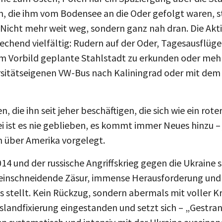
en, die ihm vom Bodensee an die Oder gefolgt waren, st
icht mehr weit weg, sondern ganz nah dran. Die Akt
echend vielfältig: Rudern auf der Oder, Tagesausflüg
m Vorbild geplante Stahlstadt zu erkunden oder meh
rsitätseigenen VW-Bus nach Kaliningrad oder mit dem
 die ihn seit jeher beschäftigen, die sich wie ein rote
i ist es nie geblieben, es kommt immer Neues hinzu – 
h über Amerika vorgelegt.
14 und der russische Angriffskrieg gegen die Ukraine 
 einschneidende Zäsur, immense Herausforderung und
 stellt. Kein Rückzug, sondern abermals mit voller Kr
sslandfixierung eingestanden und setzt sich – „Gestr
ren systematisch und intensiv mit der Ukraine auseinan