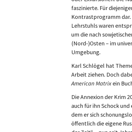
faszinierte. Für diejenig
Kontrastprogramm dar. N
Lehrstuhls waren entspr
um die nach sowjetische
(Nord-)Osten – im unive
Umgebung.
Karl Schlögel hat Themen,
Arbeit ziehen. Doch dabe
American
Matrix
ein Buc
Die Annexion der Krim 20
auch für ihn Schock und
dem er sich schonungslos
öffentlich die eigene Ru
der Zeit“ – nun seit Jah