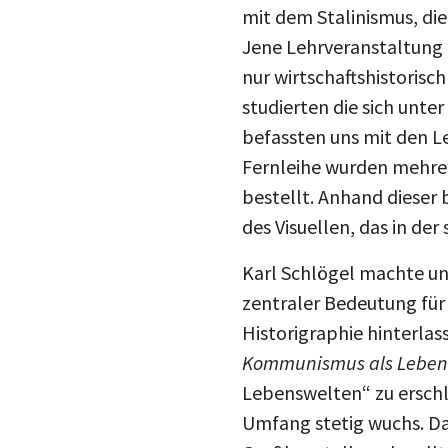
mit dem Stalinismus, die
Jene Lehrveranstaltung i
nur wirtschaftshistorisc
studierten die sich unt
befassten uns mit den L
Fernleihe wurden mehre
bestellt. Anhand dieser 
des Visuellen, das in der
Karl Schlögel machte un
zentraler Bedeutung fü
Historigraphie hinterlas
Kommunismus als Leben
Lebenswelten“ zu erschl
Umfang stetig wuchs. Da
Großbaustellen, der al