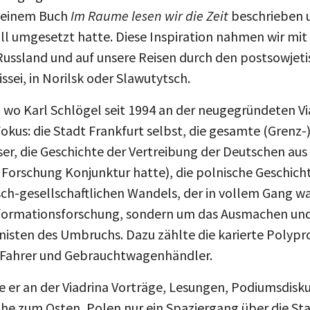
 seinem Buch
Im Raume lesen wir die Zeit
beschrieben 
ll umgesetzt hatte. Diese Inspiration nahmen wir mit
Russland und auf unsere Reisen durch den postsowjeti
sei, in Norilsk oder Slawutytsch.
, wo Karl Schlögel seit 1994 an der neugegründeten Vi
kus: die Stadt Frankfurt selbst, die gesamte (Grenz-)
er, die Geschichte der Vertreibung der Deutschen au
Forschung Konjunktur hatte), die polnische Geschicht
ch-gesellschaftlichen Wandels, der in vollem Gang war
sformationsforschung, sondern um das Ausmachen un
isten des Umbruchs. Dazu zählte die karierte Polyp
Fahrer und Gebrauchtwagenhändler.
e er an der Viadrina Vorträge, Lesungen, Podiumsdis
ähe zum Osten, Polen nur ein Spaziergang über die St