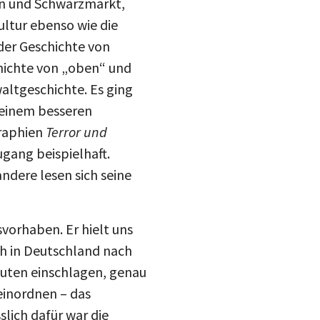
drucke
ultur ebenso wie die
Inst
der Geschichte von
mail
chichte von „oben“ und
blue
altgeschichte. Es ging
 einem besseren
graphien
Terror und
gang beispielhaft.
ndere lesen sich seine
vorhaben. Er hielt uns
ch in Deutschland nach
outen einschlagen, genau
einordnen – das
lich dafür war die