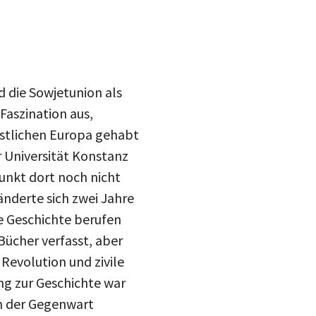
d die Sowjetunion als
Faszination aus,
östlichen Europa gehabt
r Universität Konstanz
punkt dort noch nicht
änderte sich zwei Jahre
he Geschichte berufen
Bücher verfasst, aber
Revolution und zivile
ng zur Geschichte war
on der Gegenwart
ch den scharfen Blick