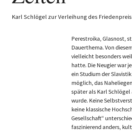
Karl Schlögel zur Verleihung des Friedenpre
Perestroika, Glasnost, 
Dauerthema. Von diesem 
vielleicht besonders we
hatte. Die Neugier war 
ein Studium der Slavisti
möglich, das Naheliegend
später als Karl Schlögel
wurde. Keine Selbstvers
keine klassische Hochsch
Gesellschaft“ unterschie
faszinierend anders, kul
geprägt. Die an den Vor