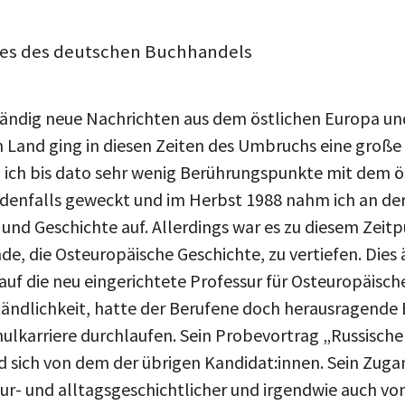
ises des deutschen Buchhandels
ständig neue Nachrichten aus dem östlichen Europa un
Land ging in diesen Zeiten des Umbruchs eine große 
il ich bis dato sehr wenig Berührungspunkte mit dem 
jedenfalls geweckt und im Herbst 1988 nahm ich an de
k und Geschichte auf. Allerdings war es zu diesem Zeit
e, die Osteuropäische Geschichte, zu vertiefen. Dies 
 auf die neu eingerichtete Professur für Osteuropäisc
tändlichkeit, hatte der Berufene doch herausragende 
ulkarriere durchlaufen. Sein Probevortrag „Russische 
d sich von dem der übrigen Kandidat:innen. Sein Zuga
tur- und alltagsgeschichtlicher und irgendwie auch v
trag anschließende Gesprächsrunde belegte eindrückli