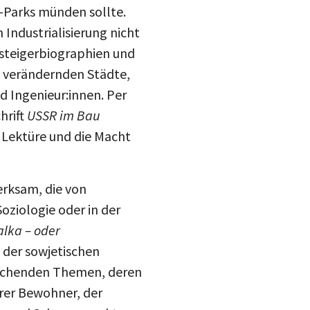
i-Parks münden sollte.
Industrialisierung nicht
ufsteigerbiographien und
t verändernden Städte,
d Ingenieur:innen. Per
hrift
USSR im Bau
e Lektüre und die Macht
erksam, die von
oziologie oder in der
ka – oder
 der sowjetischen
orschenden Themen, deren
rer Bewohner, der
teilen
en und Schwarzmarkt,