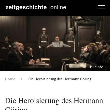
Direkt zum Inhalt
Bildinfo
Pfadnavigation
Home
Die Heroisierung des Hermann Göring
Die Heroisierung des Hermann
Göring